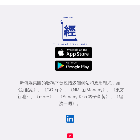
新傳媒集團的數碼平台包括多個網站和應用程式，如
《新假期》
、
《GOtrip》
、
《NM+新Monday》
、
《東方
新地》
、
《more》
、
《Sunday Kiss 親子童萌》
、
《經
濟一週》
。