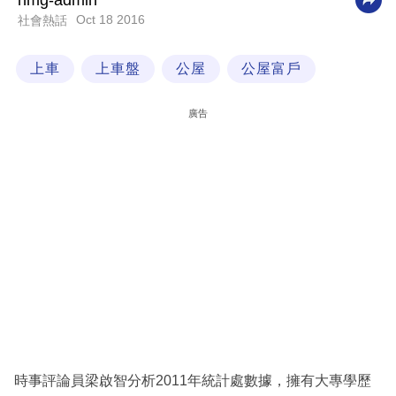
nmg-admin
Oct 18 2016
社會熱話
科
技
上車
上車盤
公屋
公屋富戶
職
場
廣告
生
活
時
事
專
欄
訂
閱
專
時事評論員梁啟智分析2011年統計處數據，擁有大專學歷
區