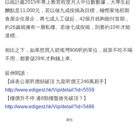
以統計處2015年專上教育程度月入中位數數據，大專生起
酬點是11,000元，若以做九成按揭為目標，極慳家地初期
食屋企住屋企，將七成人工儲起，42個月就夠能付首期，
約26歲就擁有一層私樓。若做七成按揭，則要約10年才能
達標。
相比之下，如果想買入碧瑤灣906呎的單位，就算不吃不喝
不用，都要儲29年才夠錢上車。
延伸閱讀：
【綠表公屋呎價頻破頂 九龍呎價王246萬易手】
http://www.edigest.hk/Vip/detail?id=5559
【樓價升不停 邊8類樓盤搶先破頂？】
http://www.edigest.hk/Vip/detail?id=5486
廣告