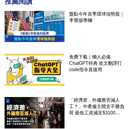
推薦閱讀
盤點今年首季環球強勢股｜
李聲揚專欄
免費下載｜懶人必備
ChatGPT特典 改文翻譯打
code指令直接用
「經濟差，外傭應否減人
工？」中產僱主開支不勝負
荷 最低工資減至$3100蚊
才合理：已經高過東南亞地
區