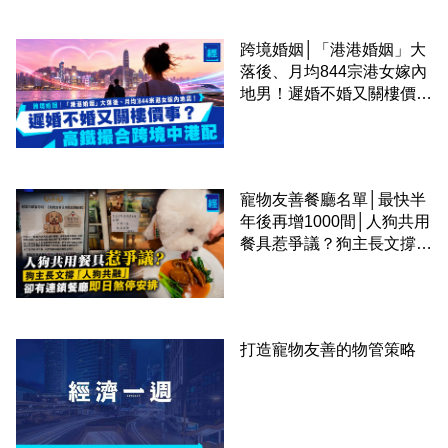
跨境婚姻│「港港婚姻」大
落後、月均844宗港女嫁內
地男！遲婚不婚又關樓價
事？高鐵撮合跨境中港配
寵物友善餐廳名單│最快半
年後再增1000間│人狗共用
餐具惹爭議？狗主長文撐
「人狗共融」 卻有連鎖餐
廳即日煞停安排
打造寵物友善的物管策略