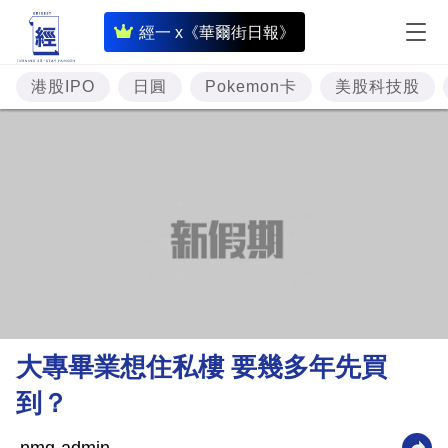
即
經一 x《華爾街日報》
時
財
港股IPO
日圓
Pokemon卡
美股科技股
經
專
題
投
資
樓
市
理
大專畢業想住私樓 要幾多年先買
財
到？
商
業