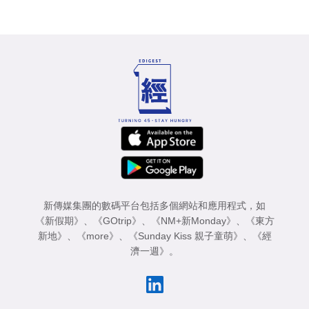
新傳媒集團的數碼平台包括多個網站和應用程式，如
《新假期》
、
《GOtrip》
、
《NM+新Monday》
、
《東方
新地》
、
《more》
、
《Sunday Kiss 親子童萌》
、
《經
濟一週》
。