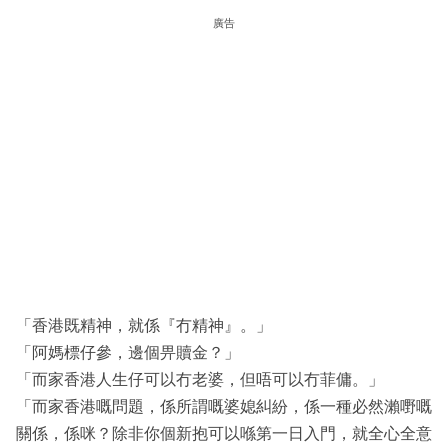
廣告
「香港既精神，就係『冇精神』。」
「阿媽標仔參，邊個畀贖金？」
「而家香港人生仔可以冇老婆，但唔可以冇菲傭。」
「而家香港嘅問題，係所謂嘅婆媳糾紛，係一種必然瀨嘢嘅
關係，係咪？除非你個新抱可以喺第一日入門，就全心全意