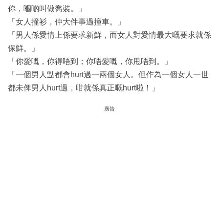
你，嗰啲叫做喬裝。」
「女人撞衫，仲大件事過撞車。」
「男人係愛情上係要求新鮮，而女人對愛情最大嘅要求就係
保鮮。」
「你愛嘅，你得唔到；你唔愛嘅，你甩唔到。」
「一個男人點都會hurt過一兩個女人。但作為一個女人一世
都未俾男人hurt過，咁就係真正嘅hurt啦！」
廣告