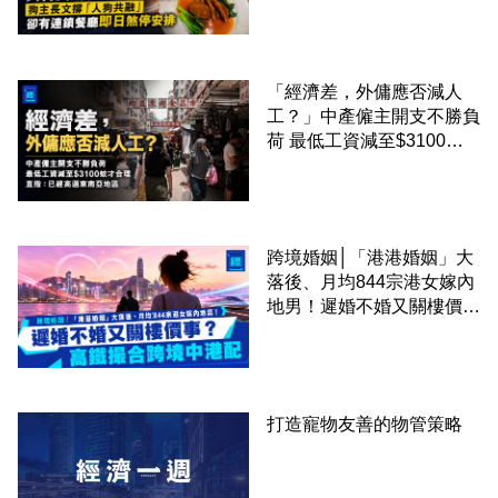
廳即日煞停安排
「經濟差，外傭應否減人
工？」中產僱主開支不勝負
荷 最低工資減至$3100蚊
才合理：已經高過東南亞地
區
跨境婚姻│「港港婚姻」大
落後、月均844宗港女嫁內
地男！遲婚不婚又關樓價
事？高鐵撮合跨境中港配
打造寵物友善的物管策略