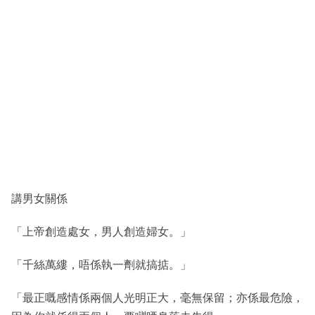
講男女關係
「上帝創造處女，男人創造婦女。」
「千絲萬縷，唔係執一劑就搞掂。」
「最正嘅感情係兩個人光明正大，毫無保留；亦係最危險，