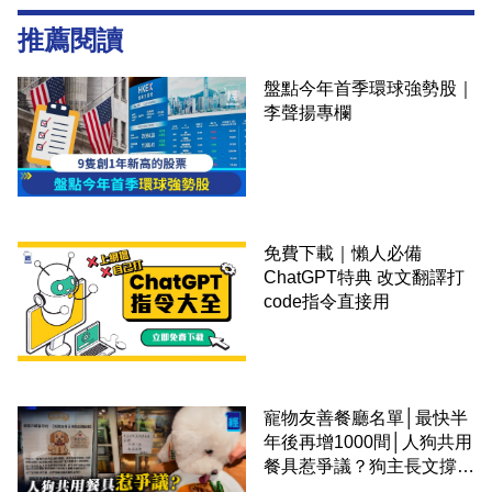
推薦閱讀
盤點今年首季環球強勢股｜
李聲揚專欄
免費下載｜懶人必備
ChatGPT特典 改文翻譯打
code指令直接用
寵物友善餐廳名單│最快半
年後再增1000間│人狗共用
餐具惹爭議？狗主長文撐
「人狗共融」 卻有連鎖餐