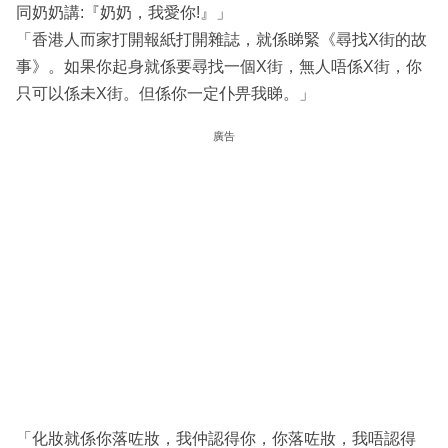
同奶奶講:『奶奶，我愛你!』」
「香港人而家打開報紙打開雜誌，就係睇緊《尋找X街的故
事》。如果你起身就係要尋找一個X街，無人唔係X街，你
只可以係未X街。但係你一定仆畀我睇。」
廣告
「化妝就係你落咗妝，我仲認得你，你落咗妝，我唔認得