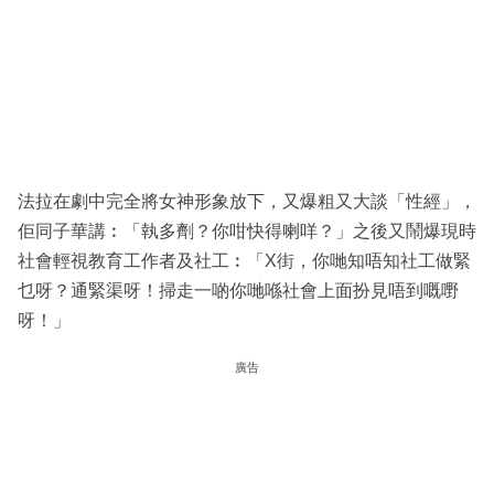
法拉在劇中完全將女神形象放下，又爆粗又大談「性經」，
佢同子華講︰「執多劑？你咁快得喇咩？」之後又鬧爆現時
社會輕視教育工作者及社工︰「X街，你哋知唔知社工做緊
乜呀？通緊渠呀！掃走一啲你哋喺社會上面扮見唔到嘅嘢
呀！」
廣告