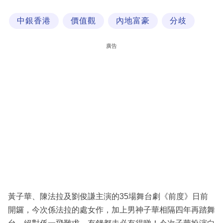
科
中銀香港
價值觀
內地富豪
分歧
技
職
廣告
場
生
活
時
事
專
欄
訂
閱
黃子華、陳法拉及劉俊謙主演的35場舞台劇《前度》日前
專
開鑼，今次係法拉的處女作，加上男神子華相隔四年再踏舞
區