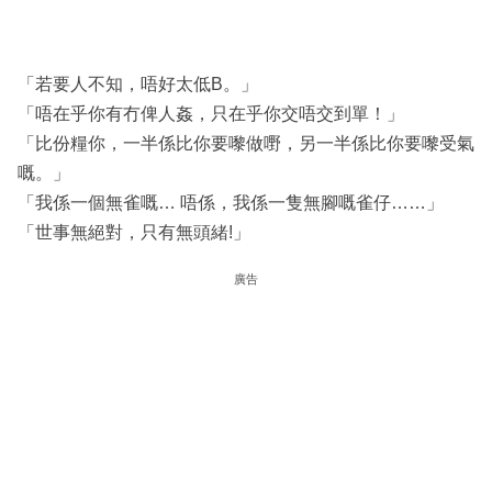
「若要人不知，唔好太低B。」
「唔在乎你有冇俾人姦，只在乎你交唔交到單！」
「比份糧你，一半係比你要嚟做嘢，另一半係比你要嚟受氣
嘅。」
「我係一個無雀嘅… 唔係，我係一隻無腳嘅雀仔……」
「世事無絕對，只有無頭緒!」
廣告