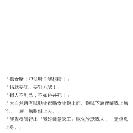
「搵食啫！犯法呀？我想㗎！」
「錯就要認，要對方認！」
「損人不利己，不如跳井死！」
「大自然所有嘅動物都喺食物鏈上面。鏈嘅下層俾鏈嘅上層
吃，一層一層咁鏈上去。」
「我覺得講得出『我好鍾意返工』呢句說話嘅人，一定係鬼
上身。」