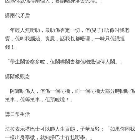
因為你就係得兩個人，要瞓晒身落去先得。」
講兩代矛盾
「年輕人無嘢叻，最叻係否定一切，佢(兒子) 唔係叫我老
竇，係叫我腦殘、喪屍，話我乜都唔理，一味只係識搵
錢！」
「學生鬧警察多咗，但鬧嚟鬧去都係嗰幾個俾人鬧。」
講階級觀念
「阿輝唔係人，佢係一個司機，而一個司機大部分時間唔係
揸車，係等揸車，佢預咗啦！」
講日常生活
法拉表示搭巴士可以睇人生百態，子華反駁︰「如果你同我
一樣出身寒微，就知搭巴士冇乜嘢學。」