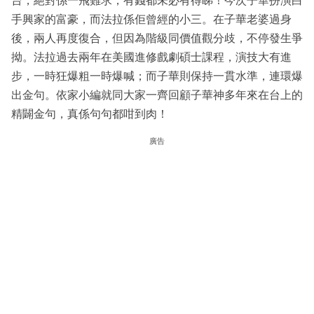
台，絕對係一飛難求，有錢都未必有得睇！今次子華扮演白
手興家的富豪，而法拉係佢曾經的小三。在子華老婆過身
後，兩人再度復合，但因為階級同價值觀分歧，不停發生爭
拗。法拉過去兩年在美國進修戲劇碩士課程，演技大有進
步，一時狂爆粗一時爆喊；而子華則保持一貫水準，連環爆
出金句。依家小編就同大家一齊回顧子華神多年來在台上的
精闢金句，真係句句都咁到肉！
廣告