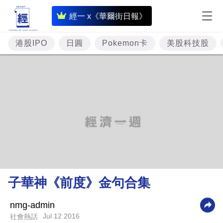
即
經一 x《華爾街日報》
時
財
港股IPO
日圓
Pokemon卡
美股科技股
經
專
題
投
資
樓
市
理
子華神《前度》金句合集
財
商
nmg-admin
Jul 12 2016
社會熱話
業