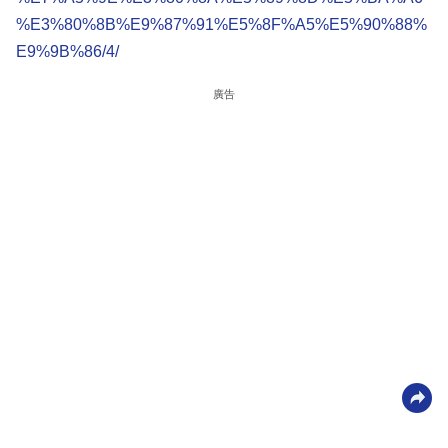
%E3%80%8B%E9%87%91%E5%8F%A5%E5%90%88%
E9%9B%86/4/
廣告