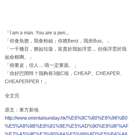
「I am a man. You are a pen.」
「你食魚翅，我食粉絲；你揸Benz，我坐Bus。」
「一千幾百，猶如垃圾，富貴於我如浮雲… 但係浮雲於我
如命根啊。」
「樹要皮，但人… 唔一定要面。」
「你好巴閉咩？我夠有3個C啦，CHEAP、CHEAPER、
CHEAPERPER！」
全文完
原文：東方新地
http://www.orientalsunday.hk/%E6%9C%80%E6%96%B0
%E5%A8%9B%E8%81%9E/%E5%AD%90%E8%8F%AF
%E7%A5%9E%E3%80%8A%E5%89%8D%E5%BA%A6