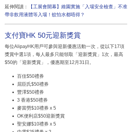
延伸閱讀：
【工展會開幕】維園實施「入場安全檢查」不准
帶非飲用液體等入場！蚊怕水都唔得？
支付寶HK 50元迎新獎賞
每位AlipayHK用戶可參與迎新優惠活動一次，從以下17項
獎賞中選1項，每人最多只能領取「迎新獎賞」1次，最高
$50的「迎新獎賞」，優惠期至12月31日。
百佳$50禮券
屈臣氏$50禮券
豐澤$50禮券
3 香港$50禮券
麥當勞$10禮券 x 5
OK便利店$50迎新獎賞
聖安娜$10禮券 x 5
中電$25禮券 x 2