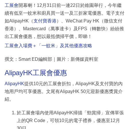
工展會
開幕喇！12月31日前一連22日於維園舉行，今年繼
續有低至一蚊米和廚具買一送一及三折家電優惠。電子支付
如AlipayHK（
支付寶香港
）、WeChat Pay HK（微信支付
香港）、Mastercard（萬事達卡）及FPS（轉數快）紛紛推
出工展會優惠，想以最抵價掃平價，即睇！
工展會入場費＋「一蚊米」及其他優惠攻略
撰文：Smart ED編輯部｜圖片：新傳媒資料室
AlipayHK工展會優惠
AlipayHK
提供10元的工展會折扣，AlipayHK及支付寶的內
地用戶均可享優惠。文尾有AlipayHK 50元迎新優惠獎賞介
紹。
於工展會場內使用AlipayHK掃描「勁賞掃」宣傳單張
上的QR Code，可領10元的電子禮券，優惠至12月
30日。