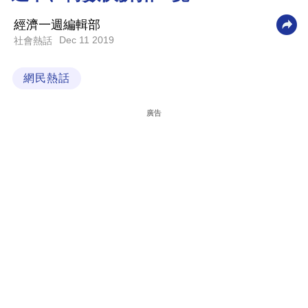
科
經濟一週編輯部
技
Dec 11 2019
社會熱話
職
網民熱話
場
生
廣告
活
時
事
專
欄
訂
閱
專
區