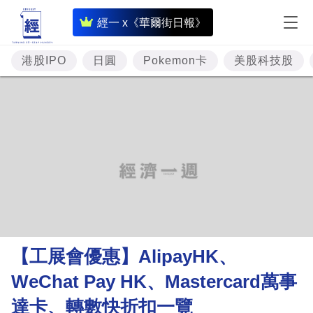
即
經一 x《華爾街日報》
時
財
港股IPO
日圓
Pokemon卡
美股科技股
經
專
題
投
資
樓
市
理
【工展會優惠】AlipayHK、
財
WeChat Pay HK、Mastercard萬事
商
達卡、轉數快折扣一覽
業