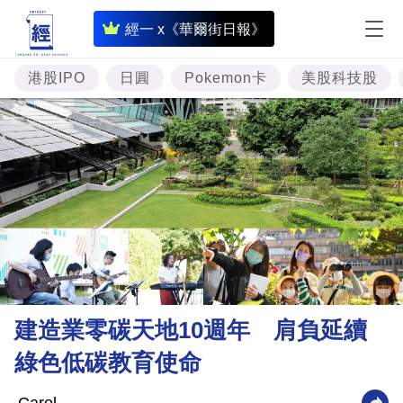
即
經一 x《華爾街日報》
時
財
港股IPO
日圓
Pokemon卡
美股科技股
經
專
題
投
資
樓
市
理
建造業零碳天地10週年 肩負延續
財
綠色低碳教育使命
商
業