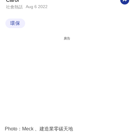
Carol
Aug 6 2022
社會熱話
科
技
環保
職
場
廣告
生
活
時
事
專
欄
訂
閱
專
Photo：Meck 、建造業零碳天地
區