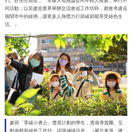
們。莊先生期望，「零碳天地無論是向年輕人推廣，舉行不
同活動；以至建造業界舉辦交流會或工作坊時，都會考慮這
個鬧市中的綠洲，讓更多人身體力行節碳節能享受綠色生
活。」
參與「零碳小勇士」獎章計劃的學生，透過導賞團、互
動遊戲和綠色工作坊，認識減碳訊息。（圖片來源：建