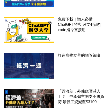
免費下載｜懶人必備
ChatGPT特典 改文翻譯打
code指令直接用
打造寵物友善的物管策略
「經濟差，外傭應否減人
工？」中產僱主開支不勝負
荷 最低工資減至$3100蚊
才合理：已經高過東南亞地