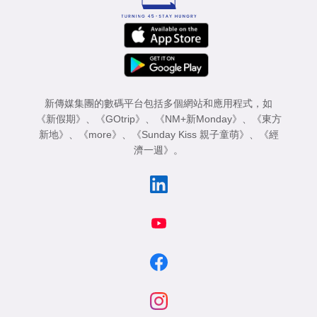
新傳媒集團的數碼平台包括多個網站和應用程式，如
《新假期》
、
《GOtrip》
、
《NM+新Monday》
、
《東方
新地》
、
《more》
、
《Sunday Kiss 親子童萌》
、
《經
濟一週》
。