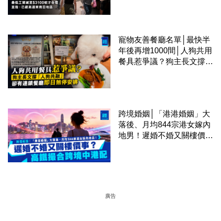
區
寵物友善餐廳名單│最快半
年後再增1000間│人狗共用
餐具惹爭議？狗主長文撐
「人狗共融」 卻有連鎖餐
廳即日煞停安排
跨境婚姻│「港港婚姻」大
落後、月均844宗港女嫁內
地男！遲婚不婚又關樓價
事？高鐵撮合跨境中港配
廣告