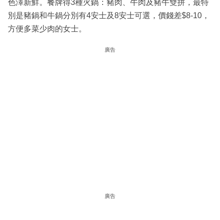
色澤新鮮。餐牌得3種火鍋：豬肉、牛肉及豬牛雙拼，最特
別是豬鍋和牛鍋分別有4安士及8安士可選，價錢差$8-10，
方便多菜少肉的女士。
廣告
廣告