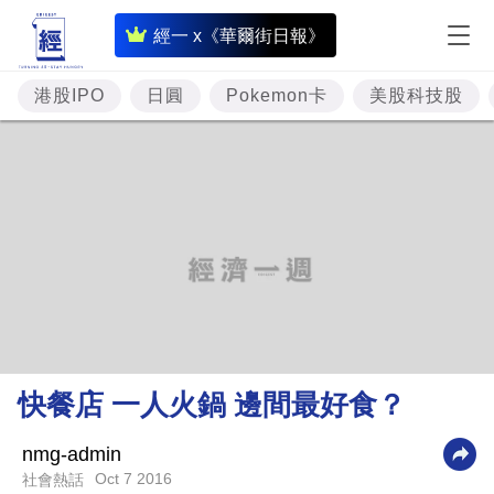
即
經一 x《華爾街日報》
時
財
港股IPO
日圓
Pokemon卡
美股科技股
經
專
題
投
資
樓
市
理
快餐店 一人火鍋 邊間最好食？
財
商
nmg-admin
Oct 7 2016
社會熱話
業