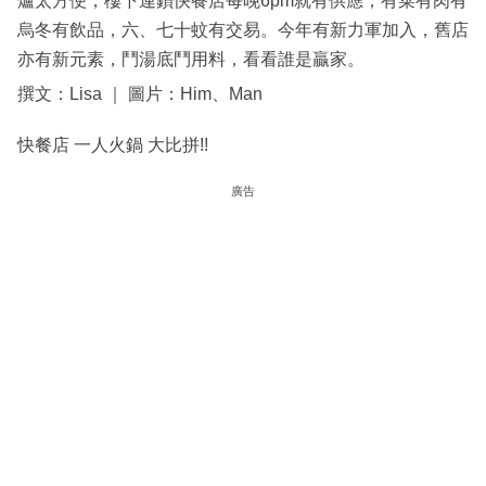
爐太方便，樓下連鎖快餐店每晚6pm就有供應，有菜有肉有
烏冬有飲品，六、七十蚊有交易。今年有新力軍加入，舊店
亦有新元素，鬥湯底鬥用料，看看誰是贏家。
撰文：Lisa ｜ 圖片：Him、Man
快餐店 一人火鍋 大比拼!!
廣告