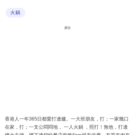
科
火鍋
技
職
廣告
場
生
活
時
事
專
欄
訂
閱
香港人一年365日都愛打邊爐。一大班朋友，打；一家幾口
專
在家，打；一支公悶悶地， 一人火鍋 ，照打！無他，打邊
區