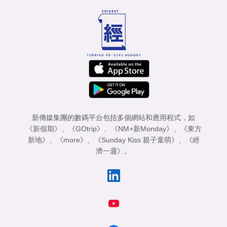
新傳媒集團的數碼平台包括多個網站和應用程式，如
《新假期》
、
《GOtrip》
、
《NM+新Monday》
、
《東方
新地》
、
《more》
、
《Sunday Kiss 親子童萌》
、
《經
濟一週》
。