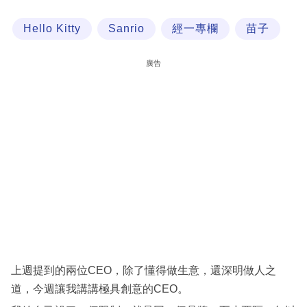
科
Hello Kitty
Sanrio
經一專欄
苗子
技
職
廣告
場
生
活
時
事
專
欄
訂
閱
上週提到的兩位CEO，除了懂得做生意，還深明做人之
專
道，今週讓我講講極具創意的CEO。
區