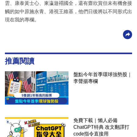
雲、康泰黃士心、東瀛遊禤國全，還有齋欣賞但未有機會接
觸的如中原施永青、港視王維基，他們日後將以不同形式出
現在我的專欄。
推薦閱讀
盤點今年首季環球強勢股｜
李聲揚專欄
免費下載｜懶人必備
ChatGPT特典 改文翻譯打
code指令直接用