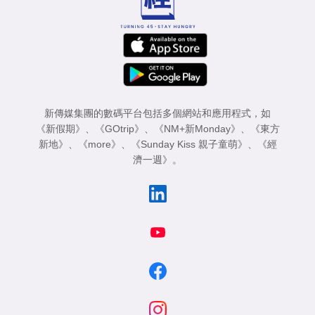
新傳媒集團的數碼平台包括多個網站和應用程式，如
《新假期》
、
《GOtrip》
、
《NM+新Monday》
、
《東方
新地》
、
《more》
、
《Sunday Kiss 親子童萌》
、
《經
濟一週》
。