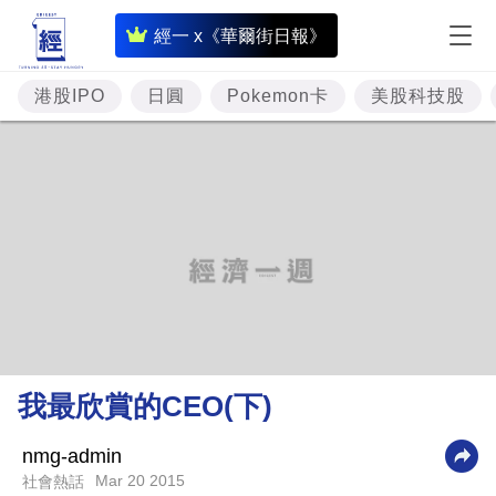
即
經一 x《華爾街日報》
時
財
港股IPO
日圓
Pokemon卡
美股科技股
經
專
題
投
資
樓
市
理
我最欣賞的CEO(下)
財
商
nmg-admin
Mar 20 2015
社會熱話
業