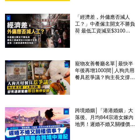
「經濟差，外傭應否減人
工？」中產僱主開支不勝負
荷 最低工資減至$3100蚊
才合理：已經高過東南亞地
區
寵物友善餐廳名單│最快半
年後再增1000間│人狗共用
餐具惹爭議？狗主長文撐
「人狗共融」 卻有連鎖餐
廳即日煞停安排
跨境婚姻│「港港婚姻」大
落後、月均844宗港女嫁內
地男！遲婚不婚又關樓價
事？高鐵撮合跨境中港配