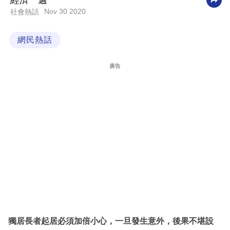
經濟一週
Nov 30 2020
社會熱話
科
技
網民熱話
職
場
廣告
生
活
時
事
專
欄
訂
閱
專
獨居長者起居必須加倍小心，一旦發生意外，後果不堪設
區