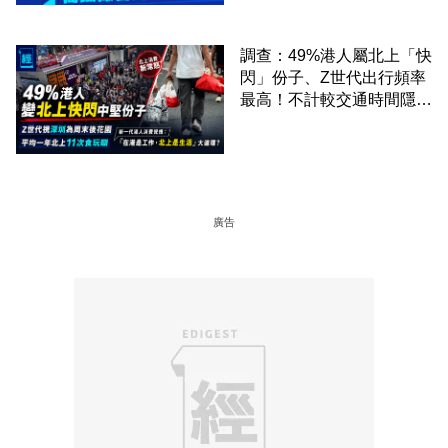
調查：49%港人屬北上「快
閃」份子、Z世代出行頻率
最高！不計較交通時間隱形
成本 跨境擁抱大灣區生活
圈
廣告