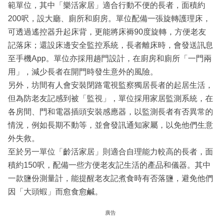
範單位，其中「樂活家居」適合行動不便的長者，面積約
200呎，設大廳、廁所和廚房。單位配備一張旋轉護理床，
可透過遙控器升起床背，更能將床褥90度旋轉，方便老友
記落床；還設床邊安全監控系統，長者離床時，會發送訊息
至手機App。單位亦採用趟門設計，在廚房和廁所「一門兩
用」，減少長者在開門時發生意外的風險。
另外，坊間有人會安裝閉路電視監察獨居長者的起居生活，
但為防老友記感到被「監視」，單位採用家居監測系統，在
各房間、門和電器插頭安裝感應器，以監測長者有否異常的
情況，例如長期不動等，並會發訊通知家屬，以免他們生意
外失救。
至於另一單位「齡活家居」則適合自理能力較高的長者，面
積約150呎，配備一些方便老友記生活的產品和儀器。其中
一款鹽份測量計，能提醒老友記煮食時有否落鹽，避免他們
因「大頭蝦」而愈食愈鹹。
廣告