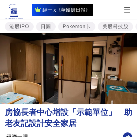
即
經一 x《華爾街日報》
時
財
港股IPO
日圓
Pokemon卡
美股科技股
經
專
題
投
資
樓
市
理
房協長者中心增設「示範單位」 助
財
老友記設計安全家居
商
業