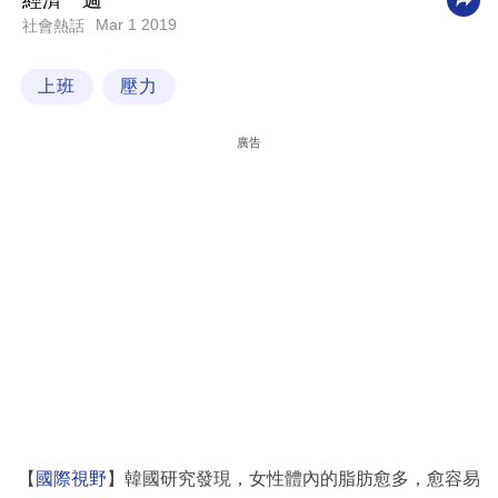
經濟一週
Mar 1 2019
社會熱話
科
技
上班
壓力
職
場
廣告
生
活
時
事
專
欄
訂
閱
專
【
國際視野
】韓國研究發現，女性體內的脂肪愈多，愈容易
區