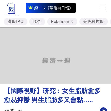
即
經一 x《華爾街日報》
時
財
港股IPO
匯金
Pokemon卡
美股科技股
經
專
題
投
資
樓
市
理
【國際視野】研究：女生脂肪愈多
財
愈易抑鬱 男生脂肪多又會點…..
商
業