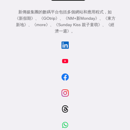
新傳媒集團的數碼平台包括多個網站和應用程式，如
《新假期》
、
《GOtrip》
、
《NM+新Monday》
、
《東方
新地》
、
《more》
、
《Sunday Kiss 親子童萌》
、
《經
濟一週》
。