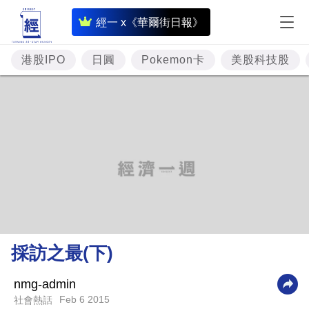
即
經一 x《華爾街日報》
時
財
港股IPO
日圓
Pokemon卡
美股科技股
經
專
題
投
資
樓
市
理
採訪之最(下)
財
商
nmg-admin
Feb 6 2015
社會熱話
業