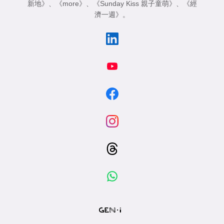
新地》
、
《more》
、
《Sunday Kiss 親子童萌》
、
《經
濟一週》
。