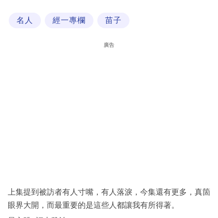
科
名人
經一專欄
苗子
技
職
廣告
場
生
活
時
事
專
欄
訂
閱
上集提到被訪者有人寸嘴，有人落淚，今集還有更多，真箇
專
眼界大開，而最重要的是這些人都讓我有所得著。
區