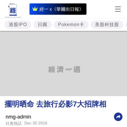
即
經一 x《華爾街日報》
時
財
港股IPO
日圓
Pokemon卡
美股科技股
經
專
題
投
資
樓
市
理
擺明晒命 去旅行必影7大招牌相
財
商
nmg-admin
Dec 30 2016
社會熱話
業