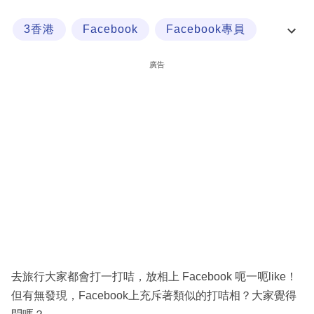
科
3香港
Facebook
Facebook專員
技
Instagram
職
廣告
場
生
活
時
事
專
欄
訂
閱
去旅行大家都會打一打咭，放相上 Facebook 呃一呃like！
專
但有無發現，Facebook上充斥著類似的打咭相？大家覺得
區