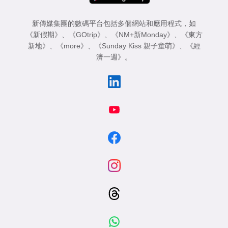
新傳媒集團的數碼平台包括多個網站和應用程式，如
《新假期》
、
《GOtrip》
、
《NM+新Monday》
、
《東方
新地》
、
《more》
、
《Sunday Kiss 親子童萌》
、
《經
濟一週》
。