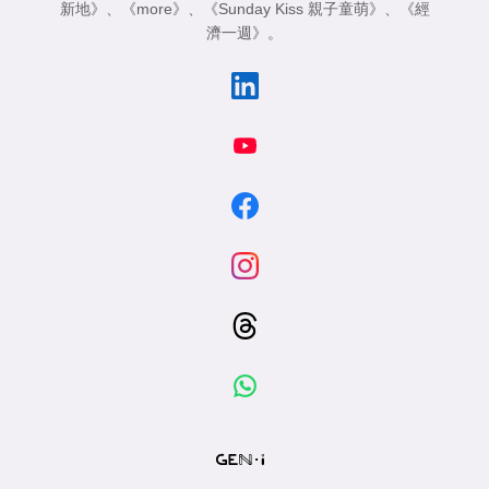
新地》
、
《more》
、
《Sunday Kiss 親子童萌》
、
《經
濟一週》
。