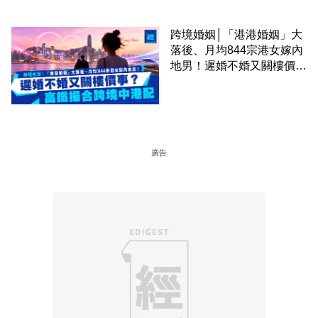
跨境婚姻│「港港婚姻」大
落後、月均844宗港女嫁內
地男！遲婚不婚又關樓價
事？高鐵撮合跨境中港配
廣告