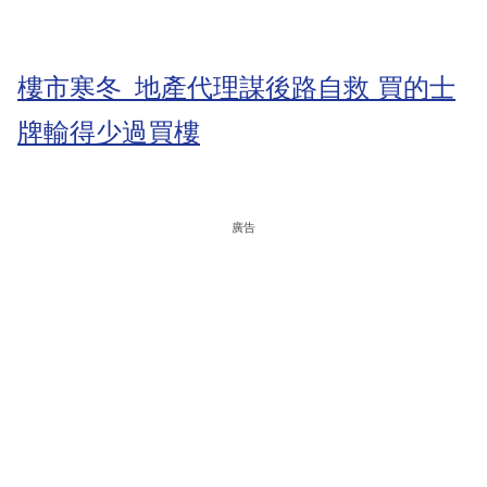
樓市寒冬 地產代理謀後路自救 買的士
牌輸得少過買樓
廣告