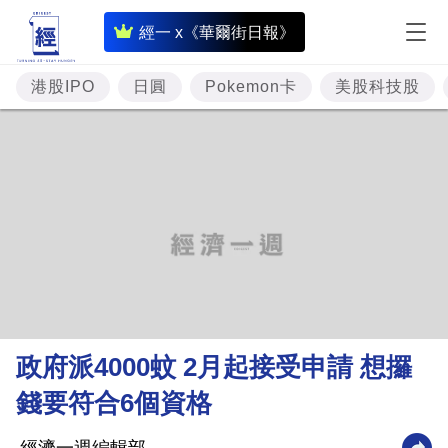
即
經一 x《華爾街日報》
時
財
港股IPO
日圓
Pokemon卡
美股科技股
經
專
題
投
資
樓
市
理
政府派4000蚊 2月起接受申請 想攞
財
錢要符合6個資格
商
業