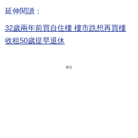
延伸閱讀：
32歲兩年前買自住樓 樓市跌想再買樓
收租50歲提早退休
廣告