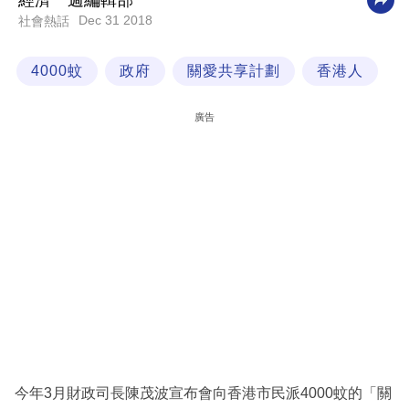
經濟一週編輯部
Dec 31 2018
社會熱話
科
技
4000蚊
政府
關愛共享計劃
香港人
職
場
廣告
生
活
時
事
專
欄
訂
閱
專
今年3月財政司長陳茂波宣布會向香港市民派4000蚊的「關
區