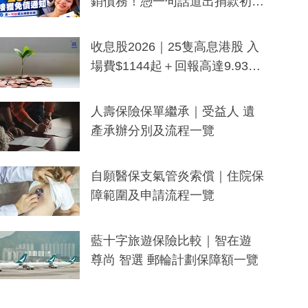
銷債務！憑一句話道出捐款初
衷：加州26萬人接獲免債通知、
一度被誤當詐騙手段
收息股2026｜25隻高息港股 入
場費$1144起＋回報高達9.93
厘！持續更新
人壽保險保單繼承｜受益人 遺
產承辦分別及流程一覽
自願醫保支氣管炎索償｜住院保
障範圍及申請流程一覽
藍十字旅遊保險比較｜智在遊
尊尚 智選 郵輪計劃保障額一覽