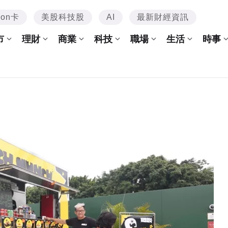
mon卡
美股科技股
AI
最新財經資訊
市
理財
商業
科技
職場
生活
時事