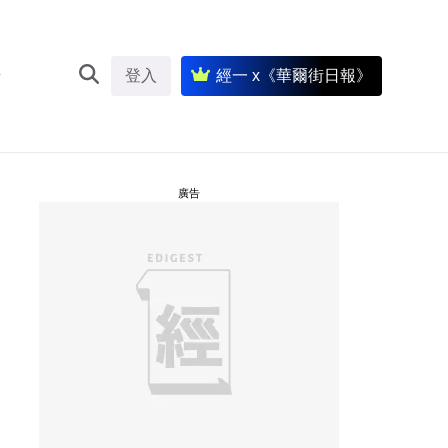
登入
經一 x《華爾街日報》
廣告