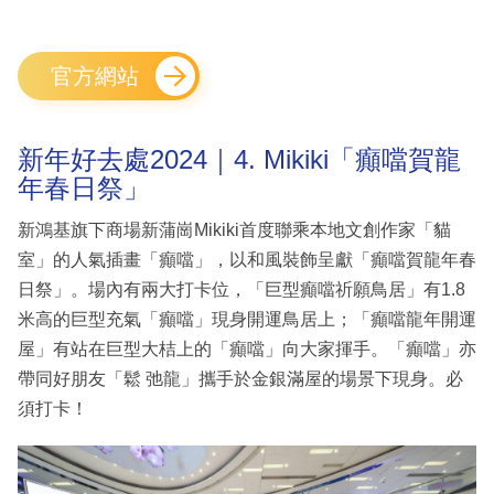
官方網站
新年好去處2024｜4. Mikiki「癲噹賀龍
年春日祭」
新鴻基旗下商場新蒲崗Mikiki首度聯乘本地文創作家「貓
室」的人氣插畫「癲噹」，以和風裝飾呈獻「癲噹賀龍年春
日祭」。場內有兩大打卡位，「巨型癲噹祈願鳥居」有1.8
米高的巨型充氣「癲噹」現身開運鳥居上；「癲噹龍年開運
屋」有站在巨型大桔上的「癲噹」向大家揮手。「癲噹」亦
帶同好朋友「鬆 弛龍」攜手於金銀滿屋的場景下現身。必
須打卡！