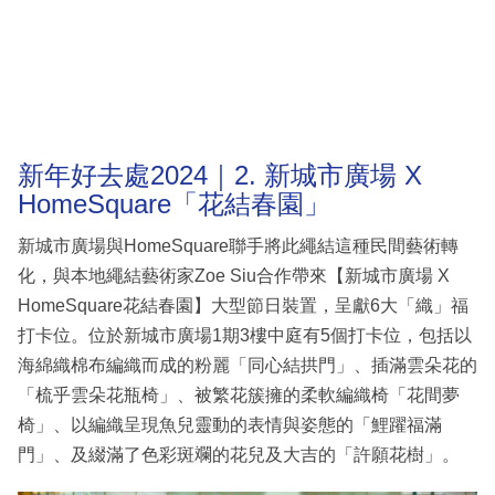
新年好去處2024｜2. 新城市廣場 X
HomeSquare「花結春園」
新城市廣場與HomeSquare聯手將此繩結這種民間藝術轉
化，與本地繩結藝術家Zoe Siu合作帶來【新城市廣場 X
HomeSquare花結春園】大型節日裝置，呈獻6大「織」福
打卡位。位於新城市廣場1期3樓中庭有5個打卡位，包括以
海綿織棉布編織而成的粉麗「同心結拱門」、插滿雲朵花的
「梳乎雲朵花瓶椅」、被繁花簇擁的柔軟編織椅「花間夢
椅」、以編織呈現魚兒靈動的表情與姿態的「鯉躍福滿
門」、及綴滿了色彩斑斕的花兒及大吉的「許願花樹」。