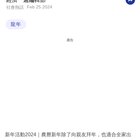
經濟一週編輯部
Feb 25 2024
社會熱話
科
技
龍年
職
場
廣告
生
活
時
事
專
欄
訂
閱
專
新年活動2024｜農曆新年除了向親友拜年，也適合全家出
區