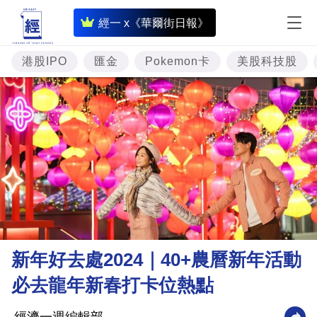
即
經一 x《華爾街日報》
時
財
港股IPO
匯金
Pokemon卡
美股科技股
經
專
題
投
資
樓
市
理
新年好去處2024｜40+農曆新年活動
財
必去龍年新春打卡位熱點
商
業