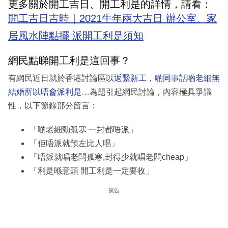
更多關於開工吉日、開工利是的詳情，請看：
開工吉日吉時｜2021牛年兩大吉日 辦公室、家
居風水陣點擺 派開工利是須知
網民點睇開工利是這回事？
有網民近日就於香港討論區以
返緊新工，啲同事話啲老細無
結婚所以唔會派利是…
為題引起網民討論，內容極具爭議
性，以下節錄部分留言：
「啲老細勁孤寒 一封都唔派」
「佢唔派就預左比人唱」
「唔派就唱老闆孤寒,封得少就唱老闆cheap」
「利是喺意頭 開工利是一定要收」
廣告