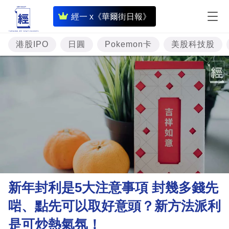
即
經一 x《華爾街日報》
時
財
港股IPO
日圓
Pokemon卡
美股科技股
經
專
題
投
資
樓
市
理
新年封利是5大注意事項 封幾多錢先
財
啱、點先可以取好意頭？新方法派利
商
是可炒熱氣氛！
業