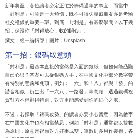
新年將至，各位讀者必定正忙於籌備過年的事宜，而當中
「封利是」可算是一大煩惱，既不可得失親戚朋友亦是考驗
社交禮儀的重要一環。到底「封利是」有甚麼學問？以下幾
招，保證你「封得放心，收的開心」。
撰文：經一編輯部｜圖片：Unsplash
第一招：銀碼取意頭
「封利是」最基本直接的當然是入面的銀紙，但如何能凸顯
自己心思？答案可以從銀碼入手，在中國文化中部分數字帶
有特別的意義和兆頭，例如：「六」和「八」都與「發」的
諧音相似，衍生出「一六八，一路發」等意頭，透過銀碼祝
賀對方不但顯得特別，對方更能感受到你的細心之處。
不過，若採取「銀碼攻勢」的讀者亦要小心留意，因為數字
在中國文化中也有相當禁忌，例如「封利是」通常都以雙數
為原則，原意是祝願對方好事成雙，單數則多用作喪禮，各