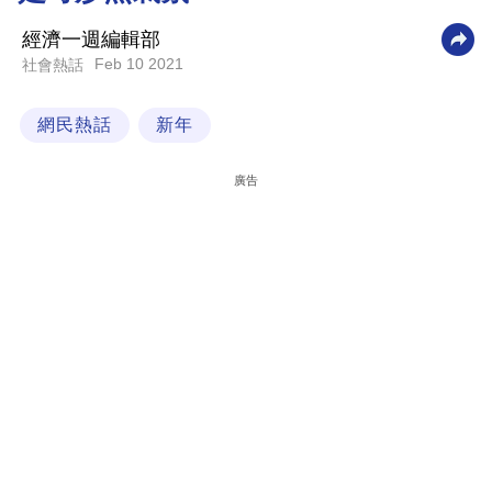
科
經濟一週編輯部
技
Feb 10 2021
社會熱話
職
網民熱話
新年
場
生
廣告
活
時
事
專
欄
訂
閱
專
區