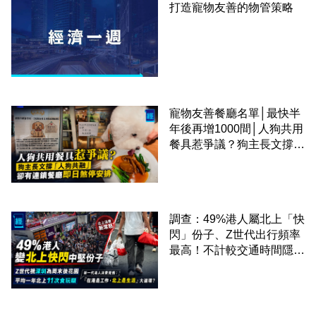
打造寵物友善的物管策略
寵物友善餐廳名單│最快半
年後再增1000間│人狗共用
餐具惹爭議？狗主長文撐
「人狗共融」 卻有連鎖餐
廳即日煞停安排
調查：49%港人屬北上「快
閃」份子、Z世代出行頻率
最高！不計較交通時間隱形
成本 跨境擁抱大灣區生活
圈