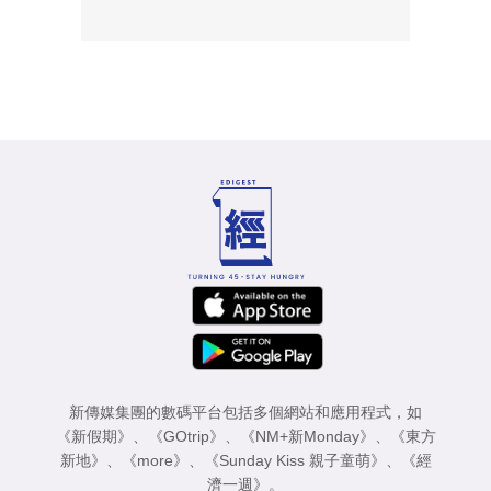
新傳媒集團的數碼平台包括多個網站和應用程式，如
《新假期》
、
《GOtrip》
、
《NM+新Monday》
、
《東方
新地》
、
《more》
、
《Sunday Kiss 親子童萌》
、
《經
濟一週》
。