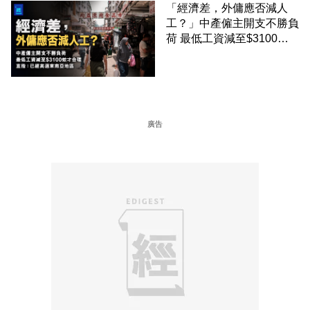
「經濟差，外傭應否減人
工？」中產僱主開支不勝負
荷 最低工資減至$3100蚊
才合理：已經高過東南亞地
區
廣告