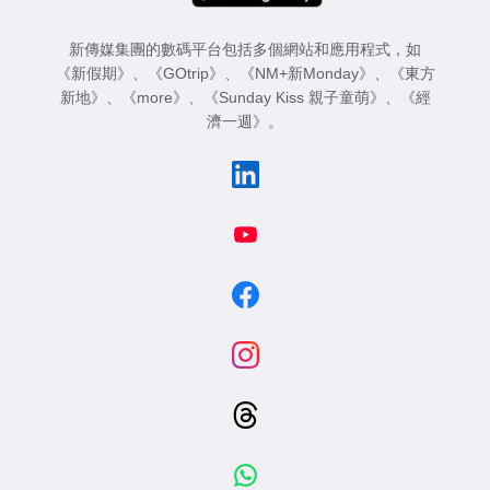
新傳媒集團的數碼平台包括多個網站和應用程式，如
《新假期》
、
《GOtrip》
、
《NM+新Monday》
、
《東方
新地》
、
《more》
、
《Sunday Kiss 親子童萌》
、
《經
濟一週》
。