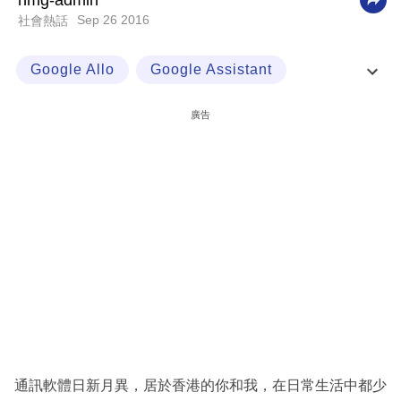
nmg-admin
Sep 26 2016
社會熱話
科
技
Google Allo
Google Assistant
職
WhatsApp
場
廣告
生
活
時
事
專
欄
訂
閱
專
通訊軟體日新月異，居於香港的你和我，在日常生活中都少
區