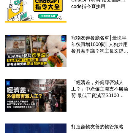
code指令直接用
寵物友善餐廳名單│最快半
年後再增1000間│人狗共用
餐具惹爭議？狗主長文撐
「人狗共融」 卻有連鎖餐
廳即日煞停安排
「經濟差，外傭應否減人
工？」中產僱主開支不勝負
荷 最低工資減至$3100蚊
才合理：已經高過東南亞地
區
打造寵物友善的物管策略