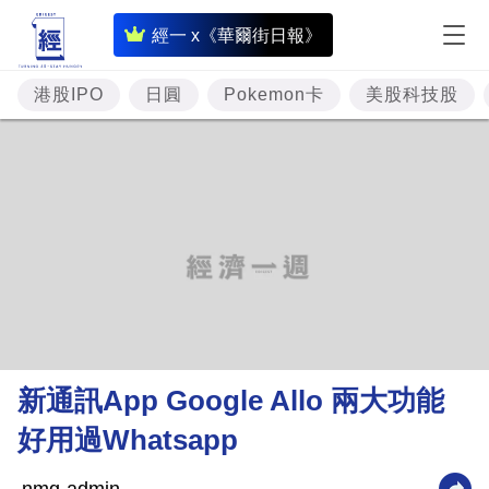
即
經一 x《華爾街日報》
時
財
港股IPO
日圓
Pokemon卡
美股科技股
經
專
題
投
資
樓
市
理
新通訊App Google Allo 兩大功能
財
好用過Whatsapp
商
業