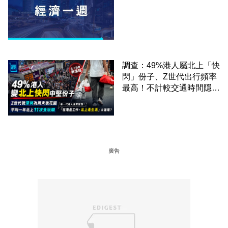
調查：49%港人屬北上「快
閃」份子、Z世代出行頻率
最高！不計較交通時間隱形
成本 跨境擁抱大灣區生活
圈
廣告