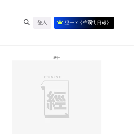
登入
經一 x《華爾街日報》
廣告