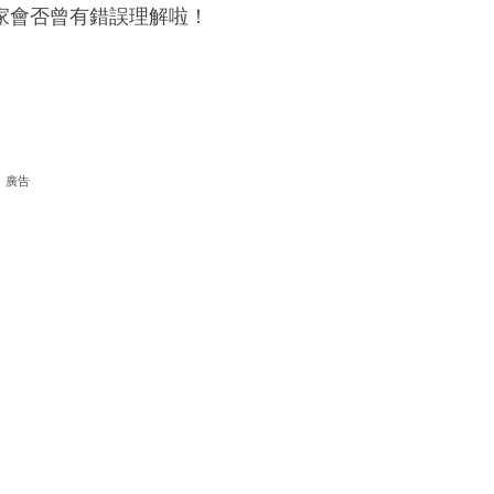
家會否曾有錯誤理解啦！
廣告