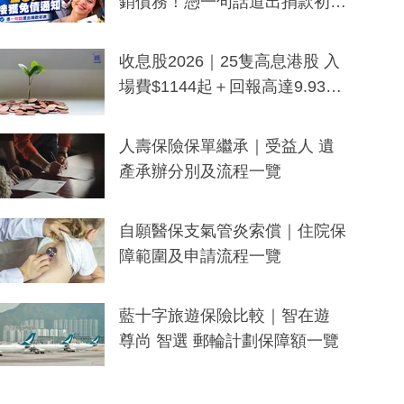
銷債務！憑一句話道出捐款初
衷：加州26萬人接獲免債通知、
一度被誤當詐騙手段
收息股2026｜25隻高息港股 入
場費$1144起＋回報高達9.93
厘！持續更新
人壽保險保單繼承｜受益人 遺
產承辦分別及流程一覽
自願醫保支氣管炎索償｜住院保
障範圍及申請流程一覽
藍十字旅遊保險比較｜智在遊
尊尚 智選 郵輪計劃保障額一覽