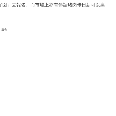
仔囡」去報名。而市場上亦有傳話豬肉佬日薪可以高
廣告