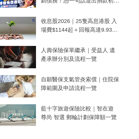
銷債務！憑一句話道出捐款初
衷：加州26萬人接獲免債通知、
一度被誤當詐騙手段
收息股2026｜25隻高息港股 入
場費$1144起＋回報高達9.93
厘！持續更新
人壽保險保單繼承｜受益人 遺
產承辦分別及流程一覽
自願醫保支氣管炎索償｜住院保
障範圍及申請流程一覽
藍十字旅遊保險比較｜智在遊
尊尚 智選 郵輪計劃保障額一覽