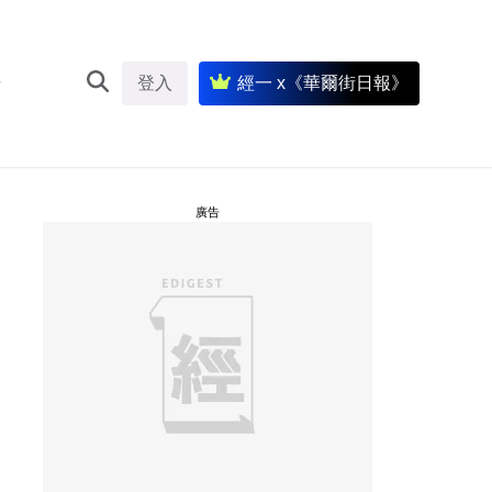
登入
經一 x《華爾街日報》
廣告