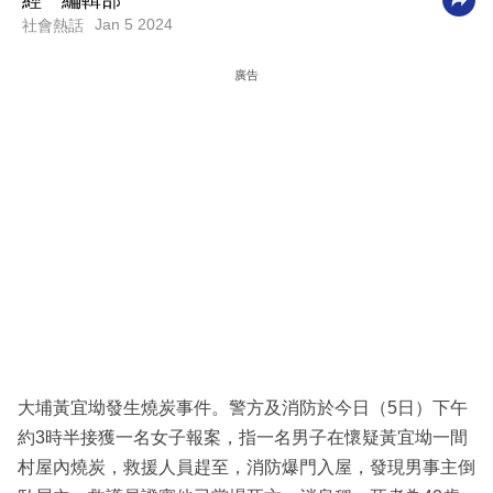
經一編輯部
Jan 5 2024
社會熱話
科
技
廣告
職
場
生
活
時
事
專
欄
訂
大埔黃宜坳發生燒炭事件。警方及消防於今日（5日）下午
閱
約3時半接獲一名女子報案，指一名男子在懷疑黃宜坳一間
專
村屋內燒炭，救援人員趕至，消防爆門入屋，發現男事主倒
區