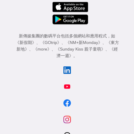
新傳媒集團的數碼平台包括多個網站和應用程式，如
《新假期》
、
《GOtrip》
、
《NM+新Monday》
、
《東方
新地》
、
《more》
、
《Sunday Kiss 親子童萌》
、
《經
濟一週》
。