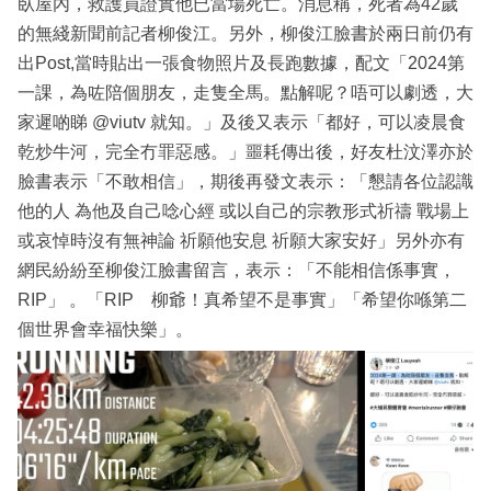
臥屋內，救護員證實他已當場死亡。消息稱，死者為42歲
的無綫新聞前記者柳俊江。另外，柳俊江臉書於兩日前仍有
出Post,當時貼出一張食物照片及長跑數據，配文「2024第
一課，為咗陪個朋友，走隻全馬。點解呢？唔可以劇透，大
家遲啲睇 @viutv 就知。」及後又表示「都好，可以凌晨食
乾炒牛河，完全冇罪惡感。」噩耗傳出後，好友杜汶澤亦於
臉書表示「不敢相信」，期後再發文表示：「懇請各位認識
他的人 為他及自己唸心經 或以自己的宗教形式祈禱 戰場上
或哀悼時沒有無神論 祈願他安息 祈願大家安好」另外亦有
網民紛紛至柳俊江臉書留言，表示：「不能相信係事實，
RIP」 。「RIP 柳爺！真希望不是事實」「希望你喺第二
個世界會幸福快樂」。