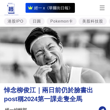
即
經一 x《華爾街日報》
時
財
港股IPO
日圓
Pokemon卡
美股科技股
經
專
題
投
資
樓
市
理
悼念柳俊江｜兩日前仍於臉書出
財
post稱2024第一課走隻全馬
商
業