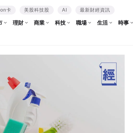
mon卡
美股科技股
AI
最新財經資訊
市
理財
商業
科技
職場
生活
時事