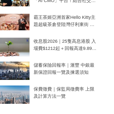
「AI CMO」平台！結合社交聆
聽與廣東話大模型 助中小企數
分鐘生成「貼地」宣傳短片
霸王茶姬亞洲首家Hello Kitty主
題超級茶倉登陸灣仔利東街 推
出首創「伯爵紅茶色」Hello Kitt
y及香港限定特調系列
收息股2026｜25隻高息港股 入
場費$1212起＋回報高達9.89
厘！持續更新
儲蓄保險回報率｜滙豐 中銀最
新保證回報一覽及揀選須知
保費徵費｜保監局徵費率 上限
及計算方法一覽