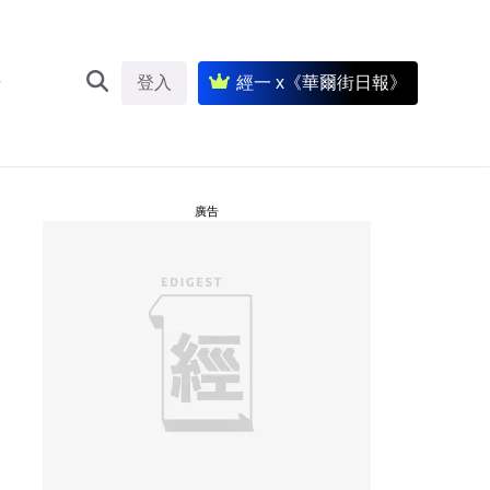
登入
經一 x《華爾街日報》
廣告