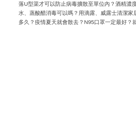
落U型渠才可以防止病毒擴散至單位內？酒精濃
水、蒸酸醋消毒可以嗎？用滴露、威露士清潔家
多久？疫情夏天就會散去？N95口罩一定最好？就等《