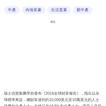
科
中產
內地富豪
生活質素
窮中產
技
職
廣告
場
生
活
時
事
專
欄
訂
閱
瑞士信貨集團早前發布《2016全球財富報告》，指出以全
專
球標準來說，總財富達到約10,000美元至10萬美元的人士
區