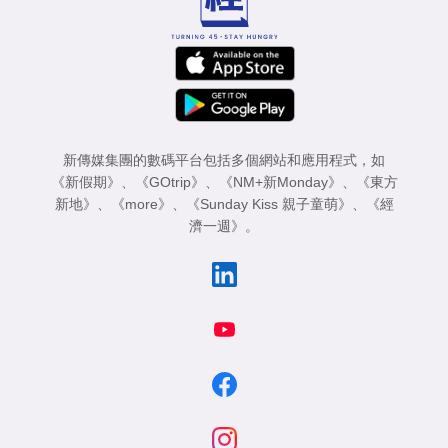
新傳媒集團的數碼平台包括多個網站和應用程式，如
《新假期》
、
《GOtrip》
、
《NM+新Monday》
、
《東方
新地》
、
《more》
、
《Sunday Kiss 親子童萌》
、
《經
濟一週》
。