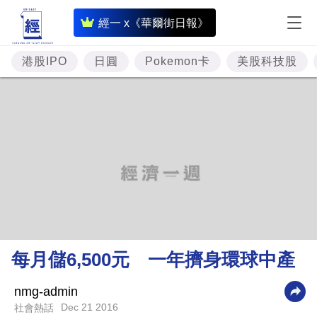
即
經一 x《華爾街日報》
時
財
港股IPO
日圓
Pokemon卡
美股科技股
經
專
題
投
資
樓
市
理
每月儲6,500元 一年擠身環球中產
財
商
nmg-admin
Dec 21 2016
社會熱話
業