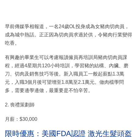
早前傳媒爭相報道，一名24歲OL投身成為女豬肉切肉員，
成為城中熱話。正正因為切肉員求過於供，令豬肉行業變得
吃香。
有興趣的畢業生可以考慮報讀僱員再培訓局豬肉切肉員課
程，經過4星期共120小時培訓，學習豬的結構、內臟、磨
刀、切肉及銷售技巧等後。新入職員工一般起薪點1.3萬
元，入職3個月後可望增至1.8萬至2.1萬元。做肉檔學問
多，需要邊學邊做，最重要是不怕辛苦。
2. 喪禮策劃師
月薪：$30,000
限時優惠：美國FDA認證 激光生髮頭盔