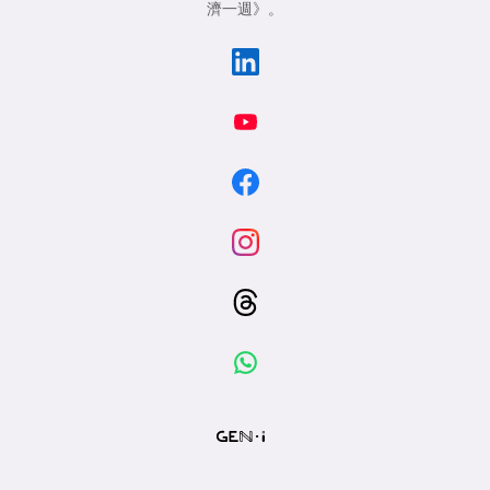
濟一週》
。