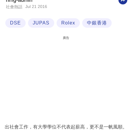
nmg-admin
Jul 21 2016
社會熱話
科
技
DSE
JUPAS
Rolex
中銀香港
職
場
廣告
生
活
時
事
專
欄
訂
閱
專
出社會工作，有大學學位不代表起薪高，更不是一帆風順。
區