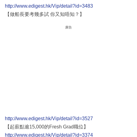
http://www.edigest.hk/Vip/detail?id=3483
【做船長要考幾多試 你又知唔知？】
廣告
http://www.edigest.hk/Vip/detail?id=3527
【起薪點逾15,000的Fresh Grad職位】
http://www.edigest.hk/Vip/detail?id=3374