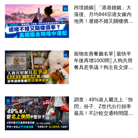
跨境婚姻│「港港婚姻」大
落後、月均844宗港女嫁內
地男！遲婚不婚又關樓價
事？高鐵撮合跨境中港配
寵物友善餐廳名單│最快半
年後再增1000間│人狗共用
餐具惹爭議？狗主長文撐
「人狗共融」 卻有連鎖餐
廳即日煞停安排
調查：49%港人屬北上「快
閃」份子、Z世代出行頻率
最高！不計較交通時間隱形
成本 跨境擁抱大灣區生活
圈