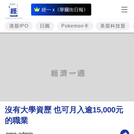
即
經一 x《華爾街日報》
時
財
港股IPO
日圓
Pokemon卡
美股科技股
經
專
題
投
資
樓
市
理
沒有大學資歷 也可月入逾15,000元
財
的職業
商
業