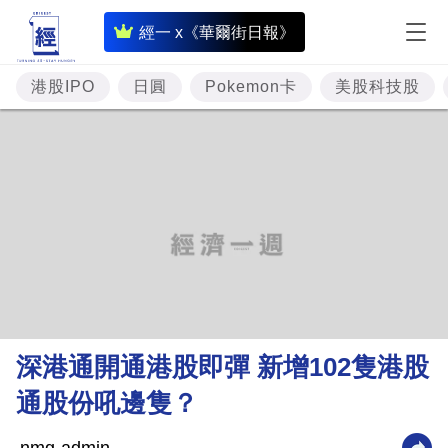
即
經一 x《華爾街日報》
時
財
港股IPO
日圓
Pokemon卡
美股科技股
經
專
題
投
資
樓
市
理
深港通開通港股即彈 新增102隻港股
財
通股份吼邊隻？
商
業