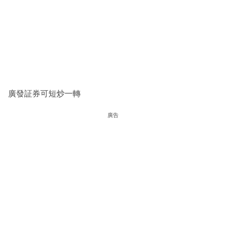
廣發証券可短炒一轉
廣告