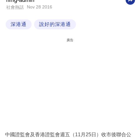
nmg-admin
Nov 28 2016
社會熱話
科
技
深港通
說好的深港通
職
場
廣告
生
活
時
事
專
欄
訂
閱
專
中國證監會及香港證監會週五（11月25日）收市後聯合公
區