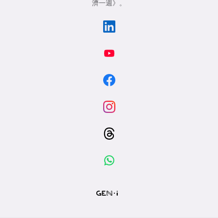
濟一週》
。