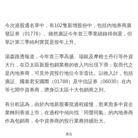
今次港股通名單中，有102隻新增股份中，包括內地券商廣
發証券（01776）。雖然廣証今年首三季業績錄得倒退，但
單計第三季純利實質是按年上升。
湯森路透報道，今年首三季高盛、瑞銀及摩根士丹行等外資
大行，在亞太區新股包銷業務的收入均出現下滑；取而代之
是內地券商，可見外資投行地位今非昔比。以收入計，包括
廣証、國泰君安國際（01788）及中信証券（06030）在內
等七間中資券商，躋身亞太區十大包銷商之列。
有分析認為，由於內地新股審批過程緩慢，愈來愈多中資企
業轉到香港上市，在過程中傾向找「同聲同氣」的內地券商
作為包銷商，令中資券商的投行業務持續壯大。
廣告