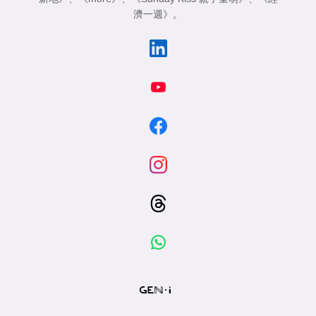
濟一週》
。