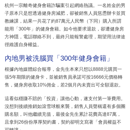
杭州一宗離奇健身會籍詐騙案引起網絡熱議。一名姓金的男
子原本只是想透過健身房減肥，卻被銷售人員慫恿辦卡並買
教練課，結果一共花了約87萬元人民幣（下同）購入所謂
能用「300年」的健身會籍。如今他要求退款，卻遭健身房
方神隱，電話聯絡不到，最終只能報警處理，期望用法律途
徑維護自身權益。
內地男被洗腦買「300年健身會籍」
根據內地媒體綜合報導，金先生本來只想以8888元購買一
張5年期限的健身卡，並被銷售員承諾可按16666元價格轉
售，健身房收取10%佣金，若2個月內未賣出可全額退款。
這看似穩賺不賠的「投資」讓他心動，遂支付第一筆費用。
沒想到後續推銷如滾雪球般來襲，銷售人員聲稱還有多個團
購名額，叫他繼續充值，最後金先生累計花費高達87萬，
且拿到26份份厚厚契約書，契約卻明文寫著「會員權益不
可轉讓」。