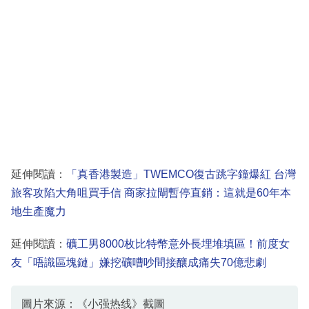
延伸閱讀：
「真香港製造」TWEMCO復古跳字鐘爆紅 台灣
旅客攻陷大角咀買手信 商家拉閘暫停直銷：這就是60年本
地生產魔力
延伸閱讀：
礦工男8000枚比特幣意外長埋堆填區！前度女
友「唔識區塊鏈」嫌挖礦嘈吵間接釀成痛失70億悲劇
圖片來源：《小强热线》截圖