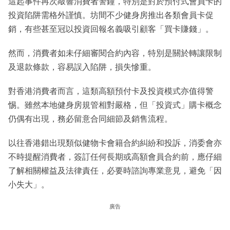
這起事件再次敲響消費者警鐘，特別是對於預付式會員卡的
投資陷阱需格外謹慎。坊間不少健身房推出各類會員卡促
銷，有些甚至冠以投資回報名義吸引顧客「買卡賺錢」。
然而，消費者如未仔細審閱合約內容，特別是關於轉讓限制
及退款條款，容易誤入陷阱，損失慘重。
對香港消費者而言，這類高額預付卡及投資模式亦值得警
惕。雖然本地健身房規管相對嚴格，但「投資式」購卡概念
仍偶有出現，務必留意合同細節及銷售流程。
以往香港錯出現類似健物卡會籍合約糾紛和投訴，消委會亦
不時提醒消費者，簽訂任何長期或高額會員合約前，應仔細
了解相關權益及法律責任，必要時諮詢專業意見，避免「因
小失大」。
廣告