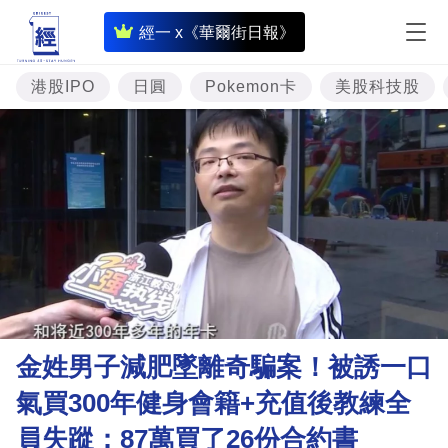
即
經一 x《華爾街日報》
時
財
港股IPO
日圓
Pokemon卡
美股科技股
經
專
題
投
資
樓
市
理
金姓男子減肥墜離奇騙案！被誘一口
財
氣買300年健身會籍+充值後教練全
商
員失蹤：87萬買了26份合約書
業