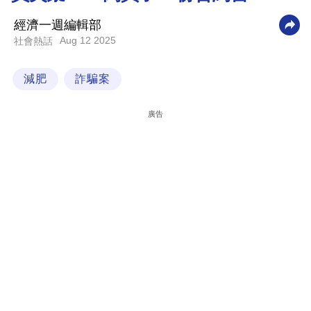
科
經濟一週編輯部
技
Aug 12 2025
社會熱話
職
減肥
詐騙案
場
生
廣告
活
時
事
專
欄
訂
閱
專
區