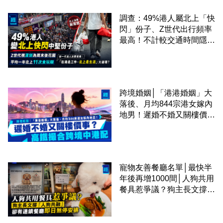
調查：49%港人屬北上「快
閃」份子、Z世代出行頻率
最高！不計較交通時間隱形
成本 跨境擁抱大灣區生活
圈
跨境婚姻│「港港婚姻」大
落後、月均844宗港女嫁內
地男！遲婚不婚又關樓價
事？高鐵撮合跨境中港配
寵物友善餐廳名單│最快半
年後再增1000間│人狗共用
餐具惹爭議？狗主長文撐
「人狗共融」 卻有連鎖餐
廳即日煞停安排