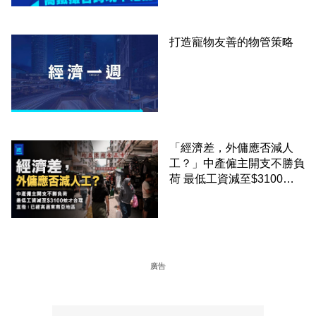
打造寵物友善的物管策略
「經濟差，外傭應否減人
工？」中產僱主開支不勝負
荷 最低工資減至$3100蚊
才合理：已經高過東南亞地
區
廣告