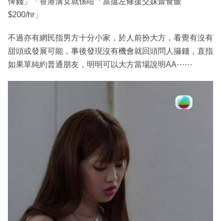
俾錢」「香港溝女就係咁「當搵左條援交妹齋食飯
$200/hr」
不過亦有網民指男方十分小家，於人前扮大方，看覺有沒有
甜頭或發展可能，事後發現沒有機會就回頭問人攞錢，直指
如果單純約普通朋友，明明可以大方當場說明AA⋯⋯