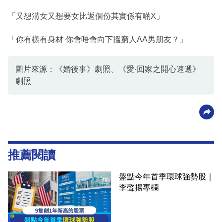
「又想溝女又想要女比返個份其實係有啲X」
「你有樣有身材 你會唔會向下搵窮人AA男朋友？」
圖片來源：《婚後事》劇照、《愛·回家之開心速遞》
劇照
推薦閱讀
盤點今年首季環球強勢股｜
李聲揚專欄