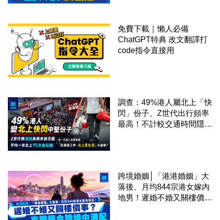
免費下載｜懶人必備
ChatGPT特典 改文翻譯打
code指令直接用
調查：49%港人屬北上「快
閃」份子、Z世代出行頻率
最高！不計較交通時間隱形
成本 跨境擁抱大灣區生活
圈
跨境婚姻│「港港婚姻」大
落後、月均844宗港女嫁內
地男！遲婚不婚又關樓價
事？高鐵撮合跨境中港配