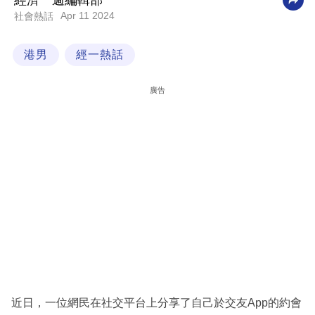
經濟一週編輯部
Apr 11 2024
社會熱話
科
技
港男
經一熱話
職
場
廣告
生
活
時
事
專
欄
訂
閱
專
近日，一位網民在社交平台上分享了自己於交友App的約會
區