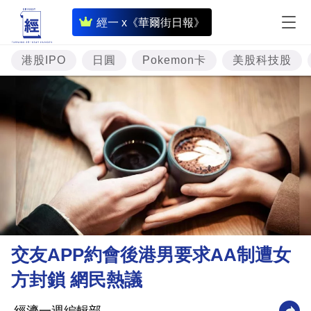
即
經一 x《華爾街日報》
時
財
港股IPO
日圓
Pokemon卡
美股科技股
經
專
題
投
資
樓
市
理
交友APP約會後港男要求AA制遭女
財
方封鎖 網民熱議
商
業