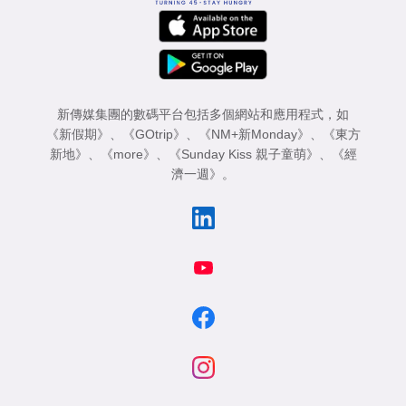
新傳媒集團的數碼平台包括多個網站和應用程式，如
《新假期》
、
《GOtrip》
、
《NM+新Monday》
、
《東方
新地》
、
《more》
、
《Sunday Kiss 親子童萌》
、
《經
濟一週》
。