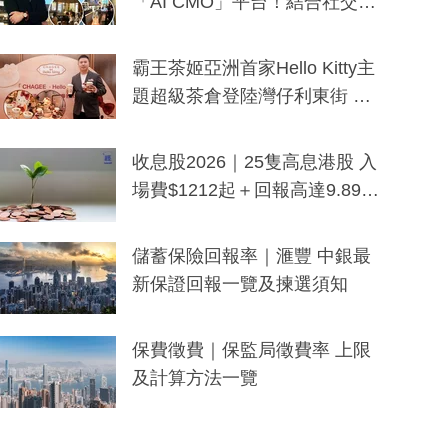
「AI CMO」平台！結合社交聆
聽與廣東話大模型 助中小企數
分鐘生成「貼地」宣傳短片
霸王茶姬亞洲首家Hello Kitty主
題超級茶倉登陸灣仔利東街 推
出首創「伯爵紅茶色」Hello Kitt
y及香港限定特調系列
收息股2026｜25隻高息港股 入
場費$1212起＋回報高達9.89
厘！持續更新
儲蓄保險回報率｜滙豐 中銀最
新保證回報一覽及揀選須知
保費徵費｜保監局徵費率 上限
及計算方法一覽