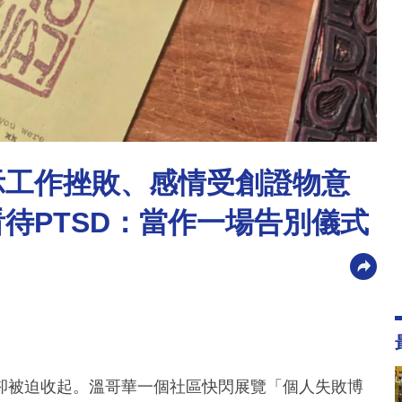
示工作挫敗、感情受創證物意
待PTSD：當作一場告別儀式
卻被迫收起。溫哥華一個社區快閃展覽「個人失敗博