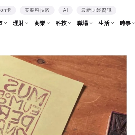
mon卡
美股科技股
AI
最新財經資訊
市
理財
商業
科技
職場
生活
時事