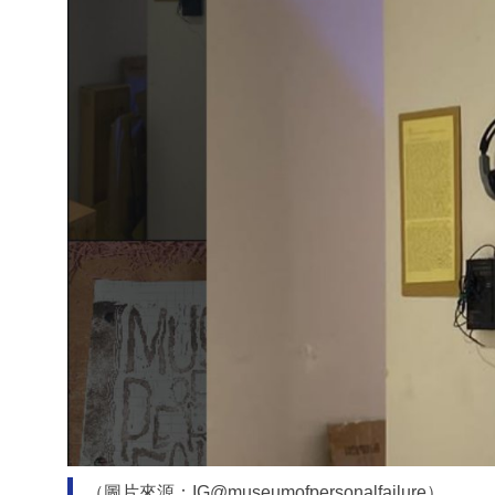
（圖片來源：IG@museumofpersonalfailure）