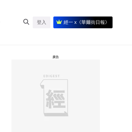
登入
經一 x《華爾街日報》
廣告