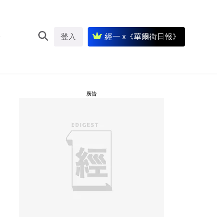
登入
經一 x《華爾街日報》
廣告