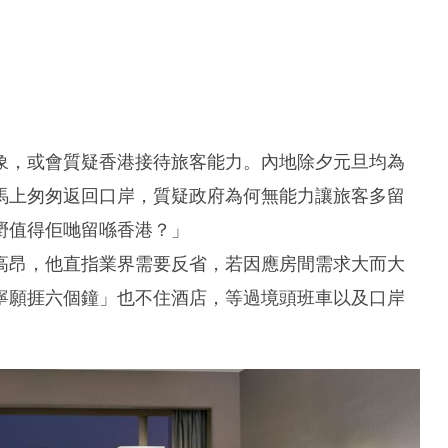
象，或會質疑香港接待旅客能力。內地除夕元旦均為
馬上匆匆返回口岸，質疑政府為何無能力讓旅客多留
嘢值得佢哋留喺香港？」
高昂，他直指業界需要反省，若因應房間需求大而大
寧願捱六個鐘」也不住酒店，等過境頭班車以及口岸