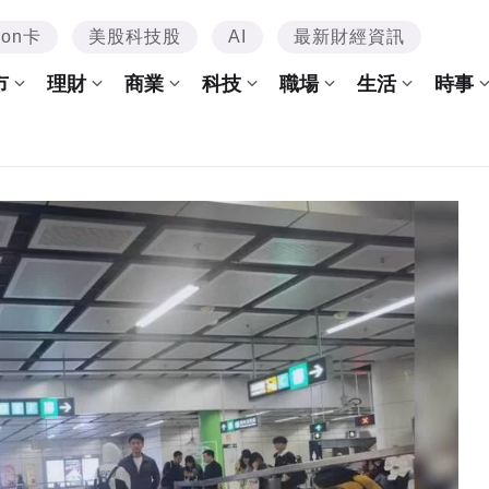
mon卡
美股科技股
AI
最新財經資訊
市
理財
商業
科技
職場
生活
時事