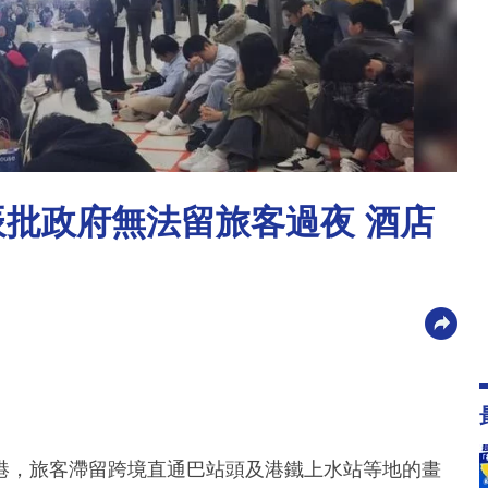
辰批政府無法留旅客過夜 酒店
港，旅客滯留跨境直通巴站頭及港鐵上水站等地的畫