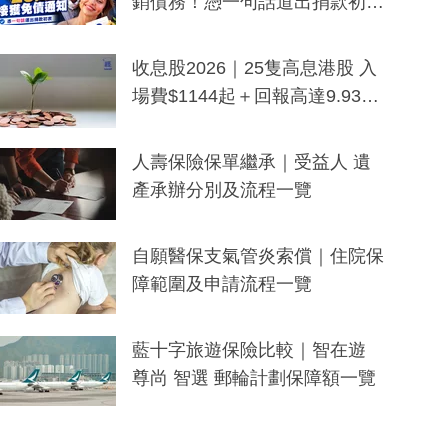
銷債務！憑一句話道出捐款初
衷：加州26萬人接獲免債通知、
一度被誤當詐騙手段
收息股2026｜25隻高息港股 入
場費$1144起＋回報高達9.93
厘！持續更新
人壽保險保單繼承｜受益人 遺
產承辦分別及流程一覽
自願醫保支氣管炎索償｜住院保
障範圍及申請流程一覽
藍十字旅遊保險比較｜智在遊
尊尚 智選 郵輪計劃保障額一覽