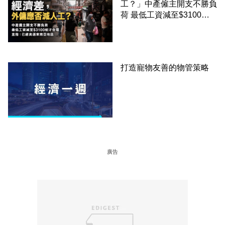
工？」中產僱主開支不勝負
荷 最低工資減至$3100蚊
才合理：已經高過東南亞地
區
打造寵物友善的物管策略
廣告