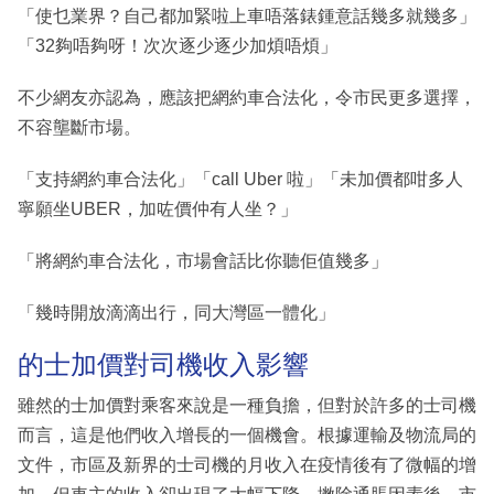
「使乜業界？自己都加緊啦上車唔落錶鍾意話幾多就幾多」
「32夠唔夠呀！次次逐少逐少加煩唔煩」
不少網友亦認為，應該把網約車合法化，令市民更多選擇，
不容壟斷市場。
「支持網約車合法化」「call Uber 啦」「未加價都咁多人
寧願坐UBER，加咗價仲有人坐？」
「將網約車合法化，市場會話比你聽佢值幾多」
「幾時開放滴滴出行，同大灣區一體化」
的士加價對司機收入影響
雖然的士加價對乘客來說是一種負擔，但對於許多的士司機
而言，這是他們收入增長的一個機會。根據運輸及物流局的
文件，市區及新界的士司機的月收入在疫情後有了微幅的增