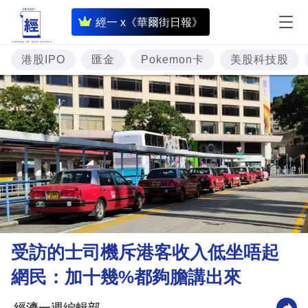
即
經一 x《華爾街日報》
時
財
港股IPO
匯金
Pokemon卡
美股科技股
經
專
題
投
資
樓
市
理
受訪的士司機斥港客收入低坐唔起
財
網民：加十幾%都夠膽講出來
商
業