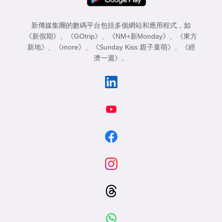
新傳媒集團的數碼平台包括多個網站和應用程式，如
《新假期》
、
《GOtrip》
、
《NM+新Monday》
、
《東方
新地》
、
《more》
、
《Sunday Kiss 親子童萌》
、
《經
濟一週》
。