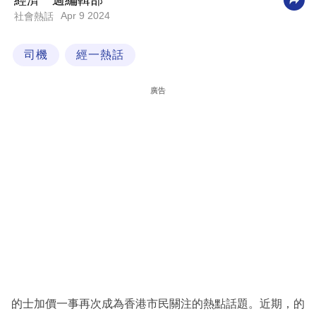
經濟一週編輯部
Apr 9 2024
社會熱話
科
技
司機
經一熱話
職
場
廣告
生
活
時
事
專
欄
訂
閱
專
的士加價一事再次成為香港市民關注的熱點話題。近期，的
區