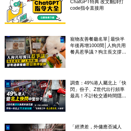
ChatGPT特典 改文翻譯打
code指令直接用
寵物友善餐廳名單│最快半
年後再增1000間│人狗共用
餐具惹爭議？狗主長文撐
「人狗共融」 卻有連鎖餐
廳即日煞停安排
調查：49%港人屬北上「快
閃」份子、Z世代出行頻率
最高！不計較交通時間隱形
成本 跨境擁抱大灣區生活
圈
「經濟差，外傭應否減人