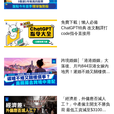
免費下載｜懶人必備
ChatGPT特典 改文翻譯打
code指令直接用
跨境婚姻│「港港婚姻」大
落後、月均844宗港女嫁內
地男！遲婚不婚又關樓價
事？高鐵撮合跨境中港配
「經濟差，外傭應否減人
工？」中產僱主開支不勝負
荷 最低工資減至$3100蚊