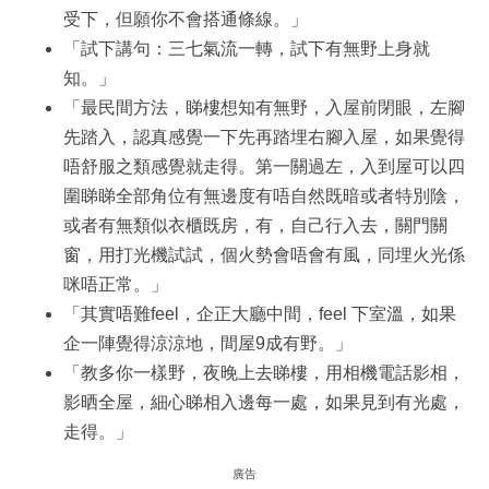
受下，但願你不會搭通條線。」
「試下講句：三七氣流一轉，試下有無野上身就
知。」
「最民間方法，睇樓想知有無野，入屋前閉眼，左腳
先踏入，認真感覺一下先再踏埋右腳入屋，如果覺得
唔舒服之類感覺就走得。第一關過左，入到屋可以四
圍睇睇全部角位有無邊度有唔自然既暗或者特別陰，
或者有無類似衣櫃既房，有，自己行入去，關門關
窗，用打光機試試，個火勢會唔會有風，同埋火光係
咪唔正常。」
「其實唔難feel，企正大廳中間，feel 下室溫，如果
企一陣覺得涼涼地，間屋9成有野。」
「教多你一樣野，夜晚上去睇樓，用相機電話影相，
影晒全屋，細心睇相入邊每一處，如果見到有光處，
走得。」
廣告