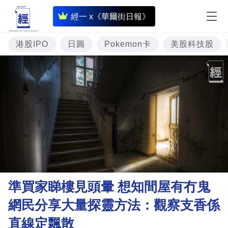
即
經一 x《華爾街日報》
時
財
港股IPO
日圓
Pokemon卡
美股科技股
經
專
題
投
資
樓
市
理
準買家睇樓見頭暈 想知間屋有冇鬼
財
網民分享大量探靈方法：觀察支香係
商
直線定飄散
業