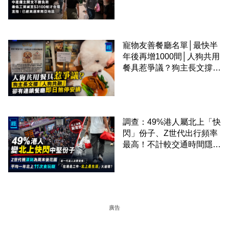
才合理：已經高過東南亞地
區
寵物友善餐廳名單│最快半
年後再增1000間│人狗共用
餐具惹爭議？狗主長文撐
「人狗共融」 卻有連鎖餐
廳即日煞停安排
調查：49%港人屬北上「快
閃」份子、Z世代出行頻率
最高！不計較交通時間隱形
成本 跨境擁抱大灣區生活
圈
廣告