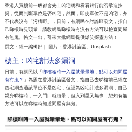
香港人買樓前一般都會先上凶宅網和看看銀行能否承造按
揭，從而判斷單位是否凶宅，然而，即使單位不是凶宅，亦
不代表沒有「污糟嘢」，日前，有網民在討論區發文，指自
己睇樓時見頭暈，請教網民睇樓時有沒有方法可以檢查間屋
有無鬼。帖文一出，引來大批網民提供爆笑探靈方法！
撰文：經一編輯部｜ 圖片：香港討論區、Unsplash
樓主：凶宅計法多漏洞
日前，有網民以「
睇樓嗰時一入屋就暈暈地，點可以知間屋
有冇鬼？
」為題在香港討論區發文，指自己去睇樓前已經在
凶宅網查過該單位不是凶宅，但認為凶宅計法多漏洞，自己
親身睇樓時，一入門口就頭暈，但入到屋又無事，想知有無
方法可以在睇樓時知道間屋有無鬼。