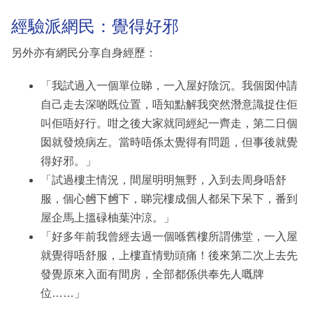
經驗派網民：覺得好邪
另外亦有網民分享自身經歷：
「我試過入一個單位睇，一入屋好陰沉。我個囡仲請
自己走去深啲既位置，唔知點解我突然潛意識捉住佢
叫佢唔好行。咁之後大家就同經紀一齊走，第二日個
囡就發燒病左。當時唔係太覺得有問題，但事後就覺
得好邪。」
「試過樓主情況，間屋明明無野，入到去周身唔舒
服，個心乸下乸下，睇完樓成個人都呆下呆下，番到
屋企馬上搵碌柚葉沖涼。」
「好多年前我曾經去過一個喺舊樓所謂佛堂，一入屋
就覺得唔舒服，上樓直情勁頭痛！後來第二次上去先
發覺原來入面有間房，全部都係供奉先人嘅牌
位……」