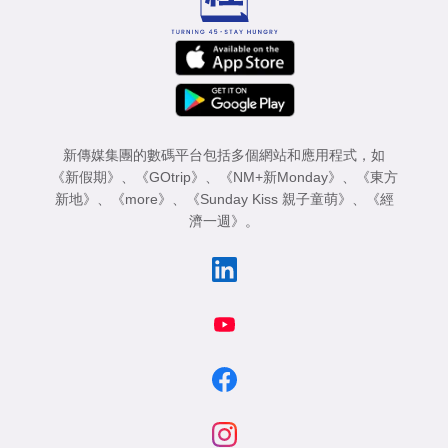
新傳媒集團的數碼平台包括多個網站和應用程式，如
《新假期》
、
《GOtrip》
、
《NM+新Monday》
、
《東方
新地》
、
《more》
、
《Sunday Kiss 親子童萌》
、
《經
濟一週》
。