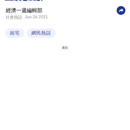
科
經濟一週編輯部
技
Jun 24 2021
社會熱話
職
凶宅
網民熱話
場
生
廣告
活
時
事
專
欄
訂
閱
專
區