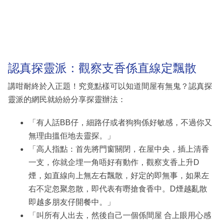
認真探靈派：觀察支香係直線定飄散
講咁耐終於入正題！究竟點樣可以知道間屋有無鬼？認真探
靈派的網民就紛紛分享探靈辦法：
「有人話BB仔，細路仔或者狗狗係好敏感，不過你又
無理由搵佢地去靈探。」
「高人指點：首先將門窗關閉，在屋中央，插上清香
一支，你就企埋一角唔好有動作，觀察支香上升D
煙，如直線向上無左右飄散，好定的即無事，如果左
右不定忽聚忽散，即代表有嘢搶食香中。D煙越亂散
即越多朋友仔開餐中。」
「叫所有人出去，然後自己一個係間屋 合上眼用心感