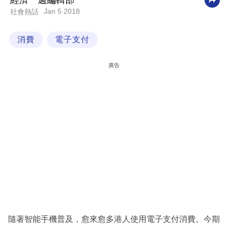
經濟一週編輯部
Jan 5 2018
社會熱話
科
技
消費
電子支付
職
場
廣告
生
活
時
事
專
欄
訂
閱
專
隨著智能手機普及，愈來愈多港人使用電子支付消費。今期
區