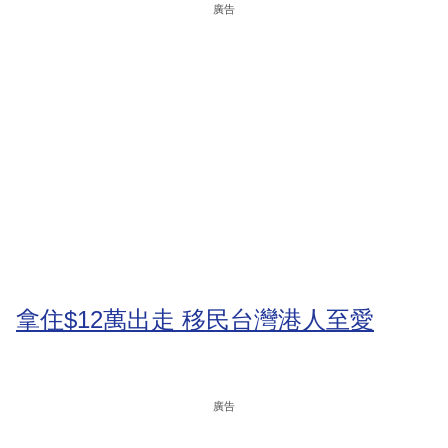
廣告
拿住$12萬出走 移民台灣港人至愛
廣告