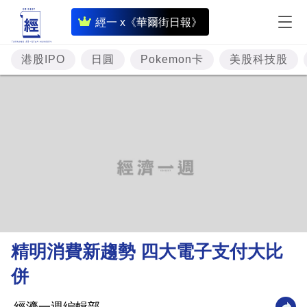
即
經一 x《華爾街日報》
時
財
港股IPO
日圓
Pokemon卡
美股科技股
經
專
題
投
資
樓
市
理
精明消費新趨勢 四大電子支付大比
財
併
商
業