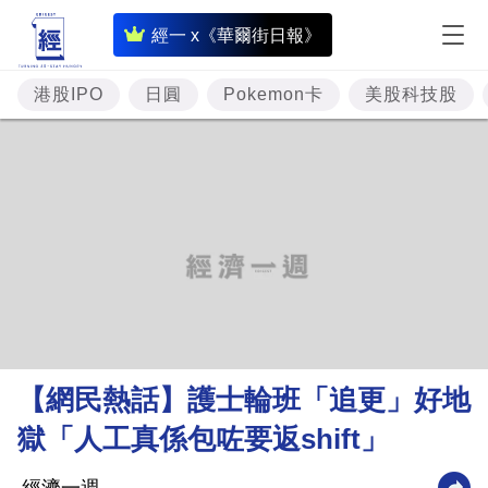
即
經一 x《華爾街日報》
時
財
港股IPO
日圓
Pokemon卡
美股科技股
經
專
題
投
資
樓
市
理
【網民熱話】護士輪班「追更」好地
財
獄「人工真係包咗要返shift」
商
業