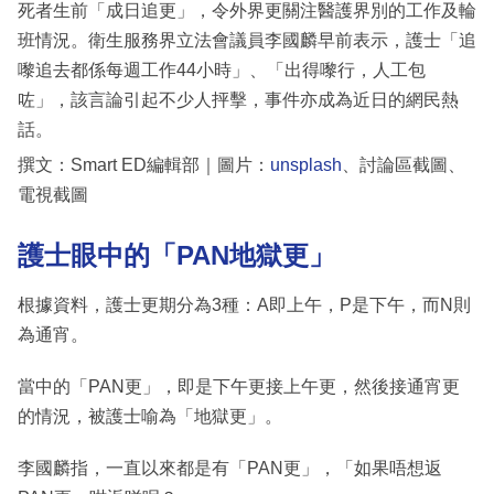
死者生前「成日追更」，令外界更關注醫護界別的工作及輪
班情況。衛生服務界立法會議員李國麟早前表示，護士「追
嚟追去都係每週工作44小時」、「出得嚟行，人工包
咗」，該言論引起不少人抨擊，事件亦成為近日的網民熱
話。
撰文：Smart ED編輯部｜圖片：
unsplash
、討論區截圖、
電視截圖
護士眼中的「PAN地獄更」
根據資料，護士更期分為3種：A即上午，P是下午，而N則
為通宵。
當中的「PAN更」，即是下午更接上午更，然後接通宵更
的情況，被護士喻為「地獄更」。
李國麟指，一直以來都是有「PAN更」，「如果唔想返