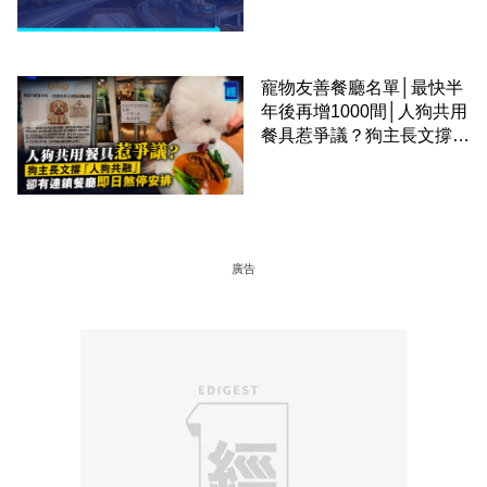
寵物友善餐廳名單│最快半
年後再增1000間│人狗共用
餐具惹爭議？狗主長文撐
「人狗共融」 卻有連鎖餐
廳即日煞停安排
廣告