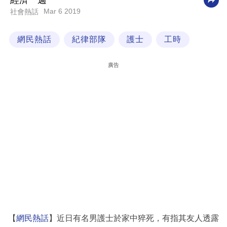
經濟一週
Mar 6 2019
社會熱話
科
技
網民熱話
紀律部隊
護士
工時
職
場
廣告
生
活
時
事
專
欄
訂
閱
專
【
網民熱話
】近日有名男護士於家中猝死，有指其友人透露
區