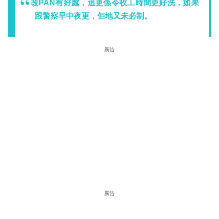
改PAN有好處，追更係令收工時間更好洗，如果
跟警察早中夜更，佢地又未必制。
廣告
廣告