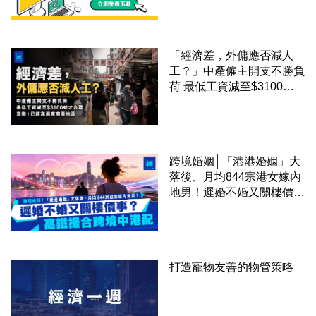
「經濟差，外傭應否減人
工？」中產僱主開支不勝負
荷 最低工資減至$3100蚊
才合理：已經高過東南亞地
區
跨境婚姻│「港港婚姻」大
落後、月均844宗港女嫁內
地男！遲婚不婚又關樓價
事？高鐵撮合跨境中港配
打造寵物友善的物管策略