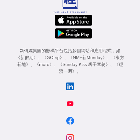
新傳媒集團的數碼平台包括多個網站和應用程式，如
《新假期》
、
《GOtrip》
、
《NM+新Monday》
、
《東方
新地》
、
《more》
、
《Sunday Kiss 親子童萌》
、
《經
濟一週》
。