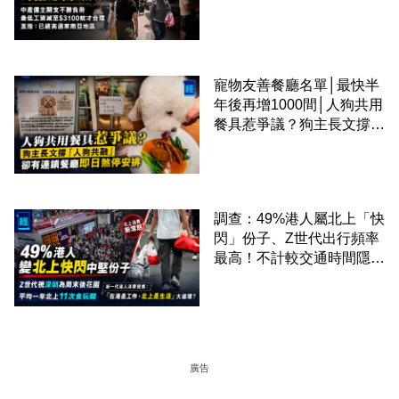
才合理：已經高過東南亞地
區
寵物友善餐廳名單│最快半
年後再增1000間│人狗共用
餐具惹爭議？狗主長文撐
「人狗共融」 卻有連鎖餐
廳即日煞停安排
調查：49%港人屬北上「快
閃」份子、Z世代出行頻率
最高！不計較交通時間隱形
成本 跨境擁抱大灣區生活
圈
廣告