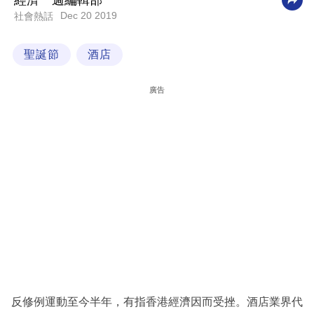
經濟一週編輯部
Dec 20 2019
社會熱話
科
技
聖誕節
酒店
職
場
廣告
生
活
時
事
專
欄
訂
閱
專
反修例運動至今半年，有指香港經濟因而受挫。酒店業界代
區