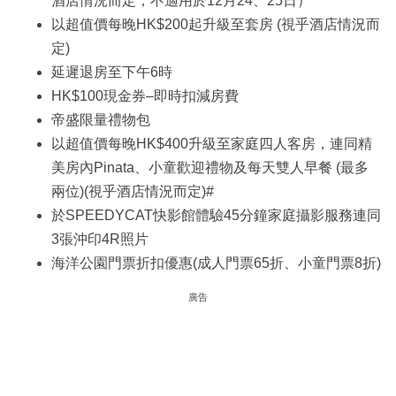
酒店情況而定，不適用於12月24、25日）
以超值價每晚HK$200起升級至套房 (視乎酒店情況而
定)
延遲退房至下午6時
HK$100現金券–即時扣減房費
帝盛限量禮物包
以超值價每晚HK$400升級至家庭四人客房，連同精
美房內Pinata、小童歡迎禮物及每天雙人早餐 (最多
兩位)(視乎酒店情況而定)#
於SPEEDYCAT快影館體驗45分鐘家庭攝影服務連同
3張沖印4R照片
海洋公園門票折扣優惠(成人門票65折、小童門票8折)
廣告