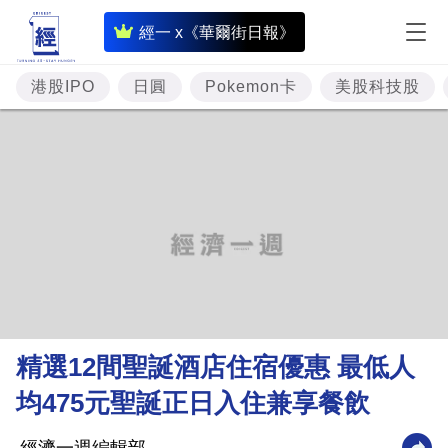
即
經一 x《華爾街日報》
時
財
港股IPO
日圓
Pokemon卡
美股科技股
經
專
題
投
資
樓
市
理
精選12間聖誕酒店住宿優惠 最低人
財
均475元聖誕正日入住兼享餐飲
商
業