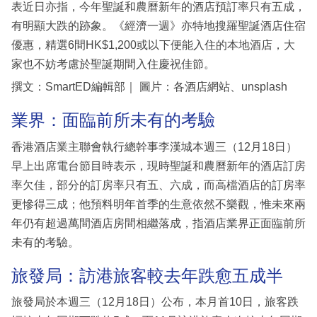
表近日亦指，今年聖誕和農曆新年的酒店預訂率只有五成，
有明顯大跌的跡象。《經濟一週》亦特地搜羅聖誕酒店住宿
優惠，精選6間HK$1,200或以下便能入住的本地酒店，大
家也不妨考慮於聖誕期間入住慶祝佳節。
撰文：SmartED編輯部｜ 圖片：各酒店網站、unsplash
業界：面臨前所未有的考驗
香港酒店業主聯會執行總幹事李漢城本週三（12月18日）
早上出席電台節目時表示，現時聖誕和農曆新年的酒店訂房
率欠佳，部分的訂房率只有五、六成，而高檔酒店的訂房率
更慘得三成；他預料明年首季的生意依然不樂觀，惟未來兩
年仍有超過萬間酒店房間相繼落成，指酒店業界正面臨前所
未有的考驗。
旅發局：訪港旅客較去年跌愈五成半
旅發局於本週三（12月18日）公布，本月首10日，旅客跌