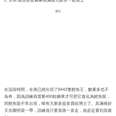
2. 水系 龍頭密密麻麻佈滿港九新界－鯉魚王
廣告
在這段時間，全港已經出現了8443隻鯉魚王，數量多也不
為奇，因為訓練員需要400粒糖果才可把它進化為鯉魚龍，
而鯉魚龍不常出現，唯有大家多捉多賣給博士了。其滿佈於
天水圍明渠一帶，訓練員只要直路一直走，就必定看到其蹤