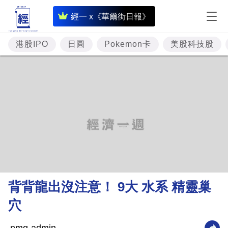
即
經一 x《華爾街日報》
時
財
港股IPO
日圓
Pokemon卡
美股科技股
經
專
題
投
資
樓
市
理
背背龍出沒注意！ 9大 水系 精靈巢
財
穴
商
業