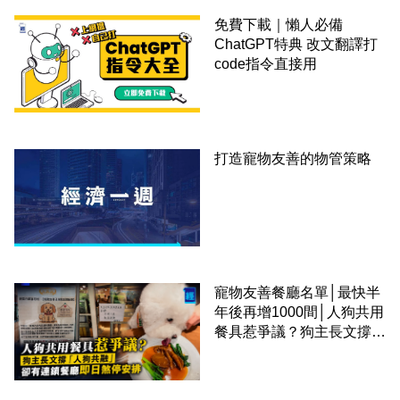
免費下載｜懶人必備
ChatGPT特典 改文翻譯打
code指令直接用
打造寵物友善的物管策略
寵物友善餐廳名單│最快半
年後再增1000間│人狗共用
餐具惹爭議？狗主長文撐
「人狗共融」 卻有連鎖餐
廳即日煞停安排