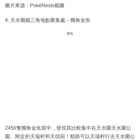
圖片來源：PokéNests截圖
4. 天水圍鐵三角地點聚集處－獨角金魚
廣告
2450隻獨角金魚當中，發現其比較集中在天水圍天水圍公
園、附近的天瑞村和天頌宛！順路可以天瑞村行去天水圍公