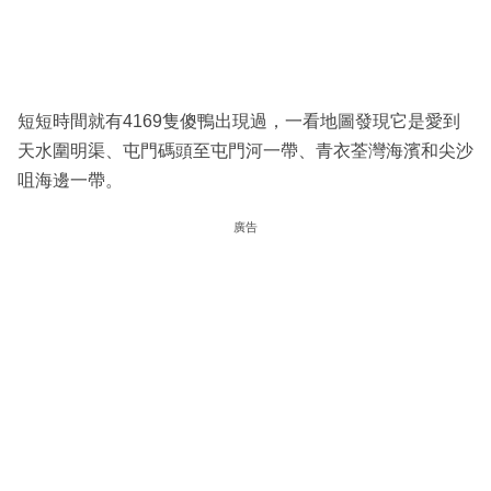
短短時間就有4169隻傻鴨出現過，一看地圖發現它是愛到
天水圍明渠、屯門碼頭至屯門河一帶、青衣荃灣海濱和尖沙
咀海邊一帶。
廣告