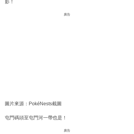
影！
廣告
圖片來源：PokéNests截圖
屯門碼頭至屯門河一帶也是！
廣告