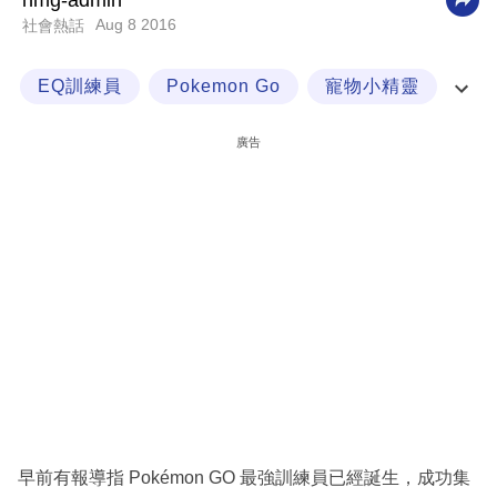
nmg-admin
Aug 8 2016
社會熱話
科
技
EQ訓練員
Pokemon Go
寵物小精靈
職
‎寵物小精靈
場
廣告
生
活
時
事
專
欄
訂
閱
專
早前有報導指 Pokémon GO 最強訓練員已經誕生，成功集
區