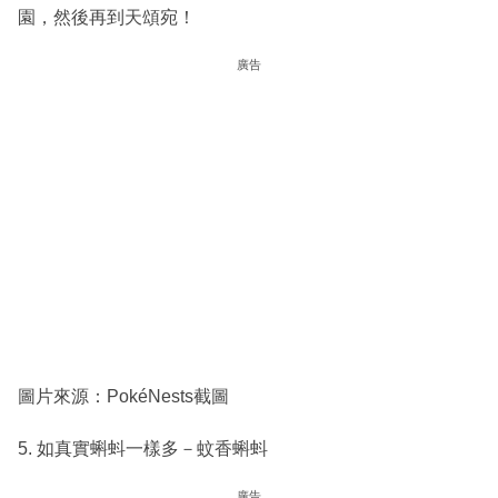
園，然後再到天頌宛！
廣告
圖片來源：PokéNests截圖
5. 如真實蝌蚪一樣多－蚊香蝌蚪
廣告