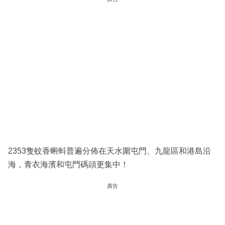
2353隻蚊香蝌蚪普遍分佈在天水圍屯門、九龍區和港島沿
海，青衣海濱和屯門碼頭更集中！
廣告