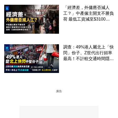
「經濟差，外傭應否減人
工？」中產僱主開支不勝負
荷 最低工資減至$3100蚊
才合理：已經高過東南亞地
區
調查：49%港人屬北上「快
閃」份子、Z世代出行頻率
最高！不計較交通時間隱形
成本 跨境擁抱大灣區生活
圈
廣告