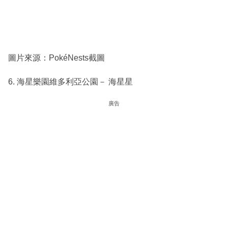
圖片來源：PokéNests截圖
6. 海星樂園維多利亞公園－ 海星星
廣告