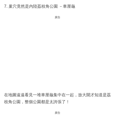
7. 巢穴竟然是內陸荔枝角公園 －車厘龜
廣告
在地圖遠遠看見一堆車厘龜集中在一起，放大開才知道是荔
枝角公園，整個公園都是太誇張了！
廣告