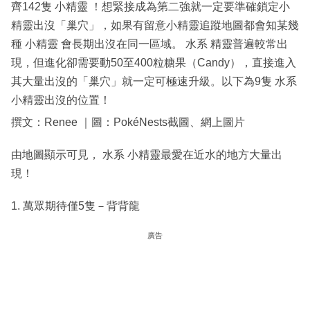
齊142隻 小精靈 ！想緊接成為第二強就一定要準確鎖定小
精靈出沒「巢穴」，如果有留意小精靈追蹤地圖都會知某幾
種 小精靈 會長期出沒在同一區域。 水系 精靈普遍較常出
現，但進化卻需要動50至400粒糖果（Candy），直接進入
其大量出沒的「巢穴」就一定可極速升級。以下為9隻 水系
小精靈出沒的位置！
撰文：Renee ｜圖：PokéNests截圖、網上圖片
由地圖顯示可見， 水系 小精靈最愛在近水的地方大量出
現！
1. 萬眾期待僅5隻－背背龍
廣告