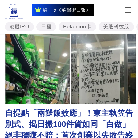
即
經一 x《華爾街日報》
時
財
港股IPO
日圓
Pokemon卡
美股科技股
經
專
題
投
資
樓
市
理
自提點「兩餸飯效應」！東主執笠告
財
別式、揭日搬100件貨如同「白做」
商
絕非穩賺不賠：首次創業以失敗告終
業