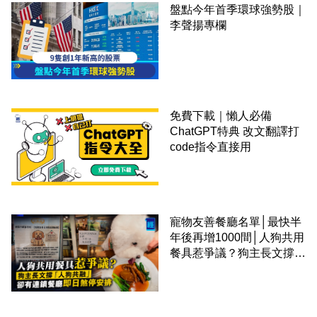
盤點今年首季環球強勢股｜
李聲揚專欄
免費下載｜懶人必備
ChatGPT特典 改文翻譯打
code指令直接用
寵物友善餐廳名單│最快半
年後再增1000間│人狗共用
餐具惹爭議？狗主長文撐
「人狗共融」 卻有連鎖餐
廳即日煞停安排