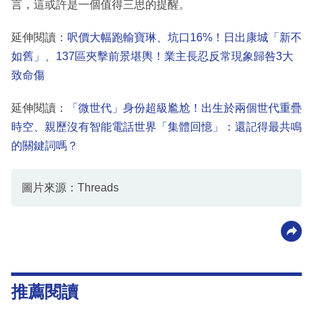
言，這或許是一個值得三思的提醒。
延伸閱讀：
呎價大幅跑輸寶琳、坑口16%！日出康城「新不
如舊」、137區夾擊前景堪輿！業主長忍反常現象歸咎3大
致命傷
延伸閱讀：
「微世代」身份超級尷尬！出生於兩個世代重疊
時空、親歷沒有智能電話世界「集體回憶」：還記得最共鳴
的關鍵詞嗎？
圖片來源：Threads
推薦閱讀