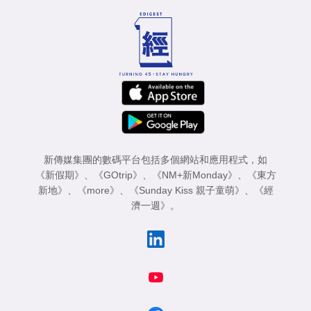
新傳媒集團的數碼平台包括多個網站和應用程式，如
《新假期》
、
《GOtrip》
、
《NM+新Monday》
、
《東方
新地》
、
《more》
、
《Sunday Kiss 親子童萌》
、
《經
濟一週》
。