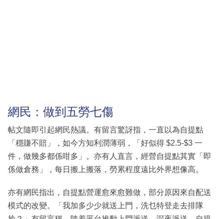
網民：做到五勞七傷
帖文隨即引起網民熱議。有留言驚訝指，一直以為自提點
「穩賺不賠」，如今方知利潤薄弱，「好似得 $2.5-$3 一
件，做幾多都係咁多」。亦有人直言，經營自提點其實「即
係做倉務」，每日搬上搬落，勞累程度遠比外界想像高。
亦有網民指出，自提點營運愈來愈難做，部分原因來自配送
模式的改變。「我加多少少就送上門，洗乜特登走去排隊
拎？」有留言稱，隨着平台推動上門派送、深夜派送、自提