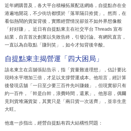
近年網購普及，各大平台積極拓展配送網絡，自提點亦在全
港遍地開花，不少街坊都慣於「落單隔日拎貨」。然而，在
看似熱鬧的貨架背後，實際經營情況卻並不如外界想像般
「好好賺」。近日有自提點東主在社交平台 Threads 宣布
結業，自言首次創業以失敗告終，引發討論。有網民直言，
一直以為自取點「賺到笑」，如今才知背後辛酸。
自提點東主揭營運「四大困局」
該名東主在店舖張貼告示，指「貨量難達理想」，估計要比
現時水平增加三倍，才足以支撐營運成本。他坦言，經計算
後發現店舖「一日至少要三百件先叫賺錢」，但現實卻只有
約一百件，「幹是白幹，浪費時間，還累」。他形容，偶爾
見到貨堆滿貨架，其實只是「兩日貨一次送齊」，並非生意
大旺。
他進一步指出，經營自提點有四大結構性問題：