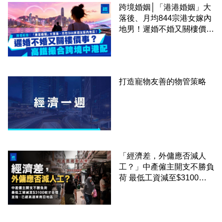
跨境婚姻│「港港婚姻」大
落後、月均844宗港女嫁內
地男！遲婚不婚又關樓價
事？高鐵撮合跨境中港配
打造寵物友善的物管策略
「經濟差，外傭應否減人
工？」中產僱主開支不勝負
荷 最低工資減至$3100蚊
才合理：已經高過東南亞地
區