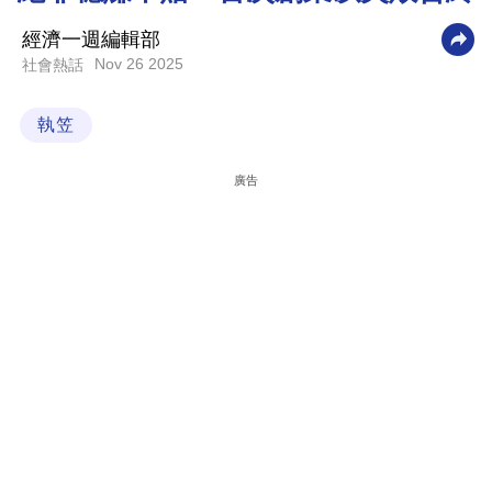
科
經濟一週編輯部
技
Nov 26 2025
社會熱話
職
執笠
場
生
廣告
活
時
事
專
欄
訂
閱
專
區