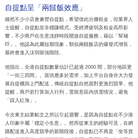
自提點呈「兩餸飯效應」
雖然不少小店會兼營自提點，希望借此分攤租金，但業界人
士提醒，自提點並非穩賺模式。受經濟疲弱及租金高昂影
響，不少商戶在生意淡靜時段開放自提服務，藉以「幫補
吓」。他認為此屬短期現象，類似兩餸飯店的爆發式增長，
最終會進入汰弱留強階段。
他指出，全港自提點數量估計已超過 2000 間，部分地區更
「一街三四間」。當供應多於需求，加上平台自身亦大力發
展自提櫃與上門配送，傳統自提點自然面對更激烈競爭。他
提醒，商戶若打算加入行列，需留意區內供需情況，避免
「踩入紅海」。
今次東主結業帖文之所以引起迴響，是因為自提點在不少港
人印象中屬「穩定小生意」。然而從東主的經驗可見，在網
購配送進入高度競爭的新階段後，自提點已不再是「坐等貨