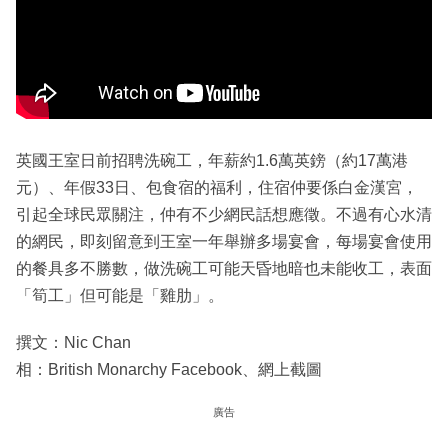
英國王室日前招聘洗碗工，年薪約1.6萬英鎊（約17萬港
元）、年假33日、包食宿的福利，住宿仲要係白金漢宮，
引起全球民眾關注，仲有不少網民話想應徵。不過有心水清
的網民，即刻留意到王室一年舉辦多場宴會，每場宴會使用
的餐具多不勝數，做洗碗工可能天昏地暗也未能收工，表面
「筍工」但可能是「雞肋」。
撰文：Nic Chan
相：British Monarchy Facebook、網上截圖
廣告