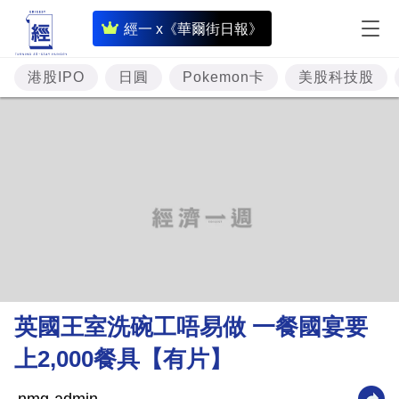
即
經一 x《華爾街日報》
時
財
港股IPO
日圓
Pokemon卡
美股科技股
經
專
題
投
資
樓
市
理
英國王室洗碗工唔易做 一餐國宴要
財
上2,000餐具【有片】
商
業