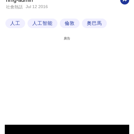
nmg-admin
Jul 12 2016
社會熱話
科
技
人工
人工智能
倫敦
奧巴馬
職
場
廣告
生
活
時
事
專
欄
訂
閱
專
區