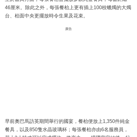
46厘米。除此之外，每張餐枱上更有插上100枝蠟燭的大燭
台、枱面中央更擺放時令生果及花束。
廣告
早前奧巴馬訪英期間舉行的國宴，餐枱便放上1,350件純金
餐具，以及850隻水晶玻璃杯；每張餐枱亦由6名服務員，