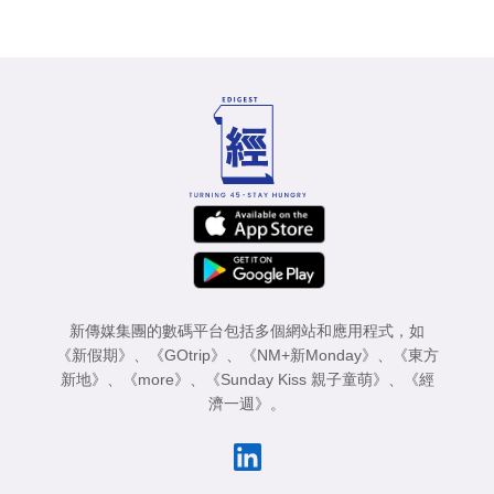
新傳媒集團的數碼平台包括多個網站和應用程式，如
《新假期》
、
《GOtrip》
、
《NM+新Monday》
、
《東方
新地》
、
《more》
、
《Sunday Kiss 親子童萌》
、
《經
濟一週》
。