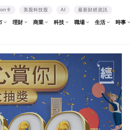
mon卡
美股科技股
AI
最新財經資訊
市
理財
商業
科技
職場
生活
時事