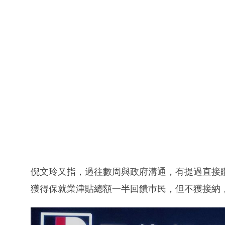
倪文玲又指，過往數周與政府溝通，有提過直接
獲得保就業津貼總額一半回饋巿民，但不獲接納