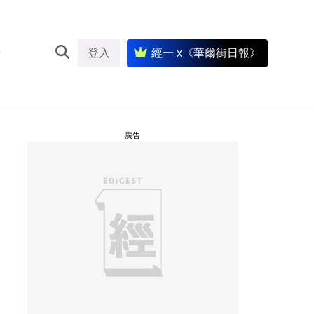
登入
經一 x《華爾街日報》
廣告