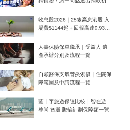
銷債務！憑一句話道出捐款初
衷：加州26萬人接獲免債通知、
一度被誤當詐騙手段
收息股2026｜25隻高息港股 入
場費$1144起＋回報高達9.93
厘！持續更新
人壽保險保單繼承｜受益人 遺
產承辦分別及流程一覽
自願醫保支氣管炎索償｜住院保
障範圍及申請流程一覽
藍十字旅遊保險比較｜智在遊
尊尚 智選 郵輪計劃保障額一覽