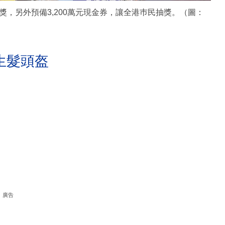
，另外預備3,200萬元現金券，讓全港巿民抽獎。（圖：
生髮頭盔
廣告