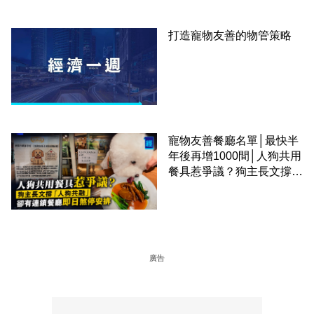
打造寵物友善的物管策略
寵物友善餐廳名單│最快半
年後再增1000間│人狗共用
餐具惹爭議？狗主長文撐
「人狗共融」 卻有連鎖餐
廳即日煞停安排
廣告