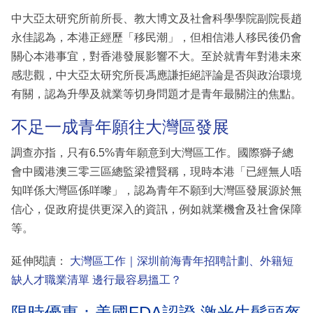
中大亞太研究所前所長、教大博文及社會科學學院副院長趙
永佳認為，本港正經歷「移民潮」，但相信港人移民後仍會
關心本港事宜，對香港發展影響不大。至於就青年對港未來
感悲觀，中大亞太研究所長馮應謙拒絕評論是否與政治環境
有關，認為升學及就業等切身問題才是青年最關注的焦點。
不足一成青年願往大灣區發展
調查亦指，只有6.5%青年願意到大灣區工作。國際獅子總
會中國港澳三零三區總監梁禮賢稱，現時本港「已經無人唔
知咩係大灣區係咩嚟」，認為青年不願到大灣區發展源於無
信心，促政府提供更深入的資訊，例如就業機會及社會保障
等。
延伸閱讀：
大灣區工作｜深圳前海青年招聘計劃、外籍短
缺人才職業清單 邊行最容易搵工？
限時優惠：美國FDA認證 激光生髮頭盔