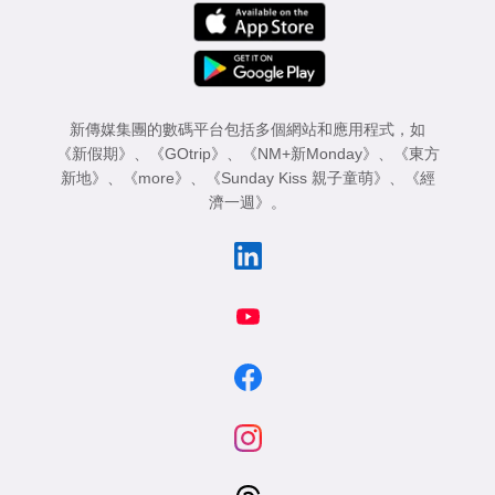
新傳媒集團的數碼平台包括多個網站和應用程式，如
《新假期》
、
《GOtrip》
、
《NM+新Monday》
、
《東方
新地》
、
《more》
、
《Sunday Kiss 親子童萌》
、
《經
濟一週》
。