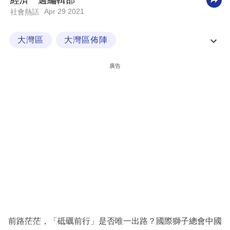
經濟一週編輯部
Apr 29 2021
社會熱話
科
技
大灣區
大灣區佈陣
職
大灣區生活與就業
網民熱話
場
廣告
生
活
時
事
專
欄
訂
閱
專
前路茫茫，「砥礪前行」是否唯一出路？國際獅子總會中國
區