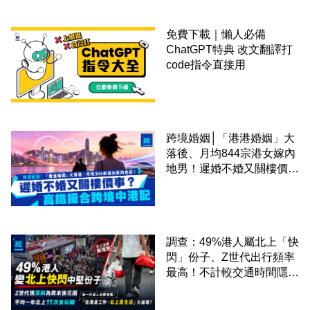
免費下載｜懶人必備
ChatGPT特典 改文翻譯打
code指令直接用
跨境婚姻│「港港婚姻」大
落後、月均844宗港女嫁內
地男！遲婚不婚又關樓價
事？高鐵撮合跨境中港配
調查：49%港人屬北上「快
閃」份子、Z世代出行頻率
最高！不計較交通時間隱形
成本 跨境擁抱大灣區生活
圈