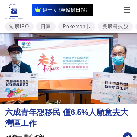
即
經一 x《華爾街日報》
時
財
港股IPO
日圓
Pokemon卡
美股科技股
經
專
題
投
資
樓
市
理
六成青年想移民 僅6.5%人願意去大
財
灣區工作
商
業