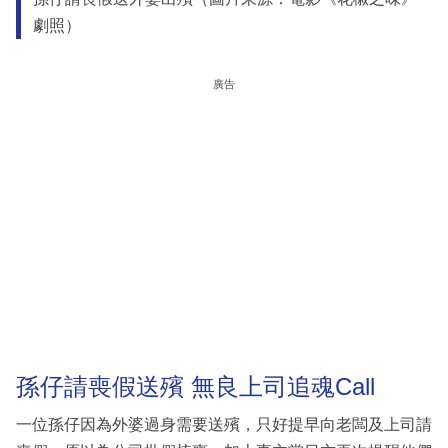
劇照）
廣告
孫仔請喪假送殯 無良上司追魂Call
一位孫仔因為外婆過身需要送殯，只好提早向老闆及上司請