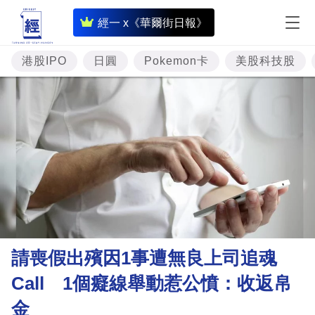
即
經一 x《華爾街日報》
時
財
港股IPO
日圓
Pokemon卡
美股科技股
經
專
題
投
資
樓
市
理
請喪假出殯因1事遭無良上司追魂
財
Call 1個癡線舉動惹公憤：收返帛
商
金
業