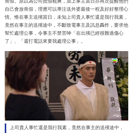
喪假。原以為公司批假梳爽，加上事主當日亦再次提醒他們
自己會放喪假，理應可以專注送外婆最後一程及好好整理心
情。惟在事主送殯當日，未知上司貴人事忙還是我行我素，
竟然在事主的送殯途中，不斷致電事主及訊息轟炸，要求他
幫忙處理公事，令事主不禁苦呻「在出殯已經很難過傷心
了」、「還打電話來要我處理公事」。
上司貴人事忙還是我行我素，竟然在事主的送殯途中，