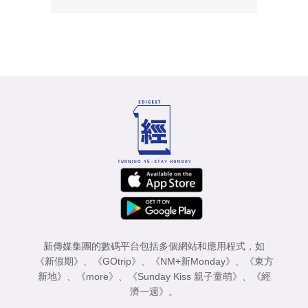
新傳媒集團的數碼平台包括多個網站和應用程式，如
《新假期》
、
《GOtrip》
、
《NM+新Monday》
、
《東方
新地》
、
《more》
、
《Sunday Kiss 親子童萌》
、
《經
濟一週》
。