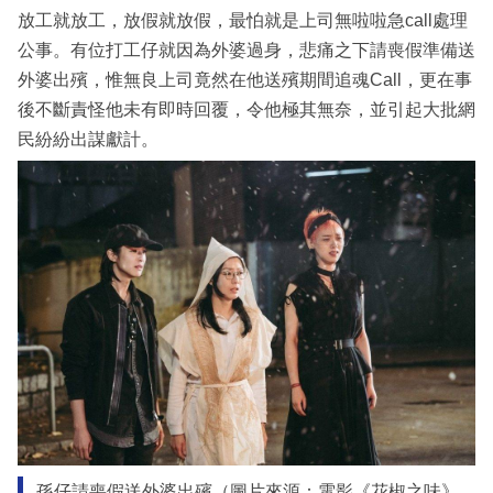
放工就放工，放假就放假，最怕就是上司無啦啦急call處理
公事。有位打工仔就因為外婆過身，悲痛之下請喪假準備送
外婆出殯，惟無良上司竟然在他送殯期間追魂Call，更在事
後不斷責怪他未有即時回覆，令他極其無奈，並引起大批網
民紛紛出謀獻計。
孫仔請喪假送外婆出殯（圖片來源：電影《花椒之味》