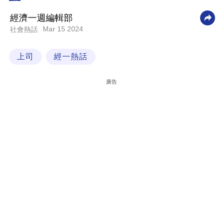
科
經濟一週編輯部
技
Mar 15 2024
社會熱話
職
上司
經一熱話
場
生
廣告
活
時
事
專
欄
訂
閱
專
區