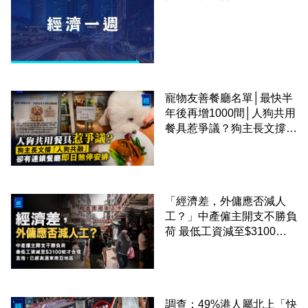
寵物友善餐廳名單│最快半
年後再增1000間│人狗共用
餐具惹爭議？狗主長文撐
「人狗共融」 卻有連鎖餐
廳即日煞停安排
「經濟差，外傭應否減人
工？」中產僱主開支不勝負
荷 最低工資減至$3100蚊
才合理：已經高過東南亞地
區
調查：49%港人屬北上「快