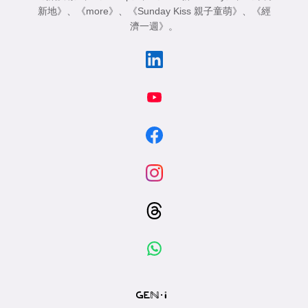
新地》
、
《more》
、
《Sunday Kiss 親子童萌》
、
《經
濟一週》
。