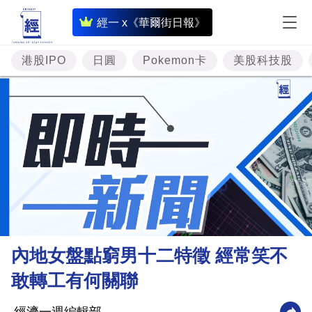
即
經一 x《華爾街日報》
時
財
港股IPO
日圓
Pokemon卡
美股科技股
經
專
題
投
資
樓
市
理
內地女盤點窮男十二特徵 經常笑不
財
敢轉工有何關聯
商
業