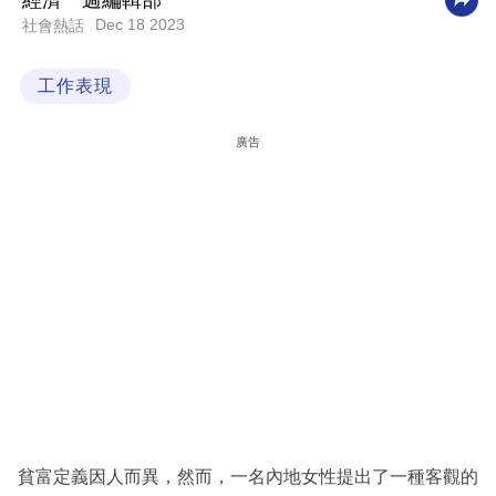
經濟一週編輯部
Dec 18 2023
社會熱話
科
技
工作表現
職
場
廣告
生
活
時
事
專
欄
訂
閱
專
貧富定義因人而異，然而，一名內地女性提出了一種客觀的
區