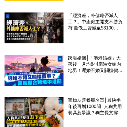
「經濟差，外傭應否減人
工？」中產僱主開支不勝負
荷 最低工資減至$3100蚊
才合理：已經高過東南亞地
區
跨境婚姻│「港港婚姻」大
落後、月均844宗港女嫁內
地男！遲婚不婚又關樓價
事？高鐵撮合跨境中港配
寵物友善餐廳名單│最快半
年後再增1000間│人狗共用
餐具惹爭議？狗主長文撐
「人狗共融」 卻有連鎖餐
廳即日煞停安排