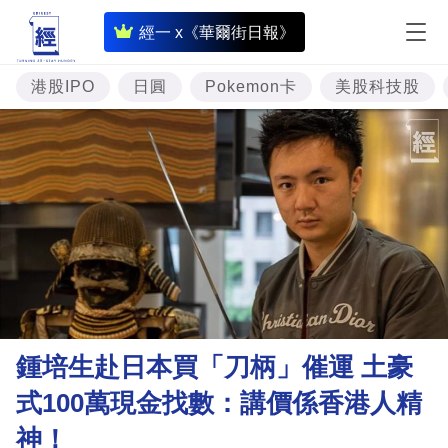
即
經一 x《華爾街日報》
時
財
港股IPO
日圓
Pokemon卡
美股科技股
經
專
題
投
資
樓
市
理
鍾培生赴日本買「刀柄」催運 土豪
財
式100萬現金找數：講價係香港人精
商
神！
業