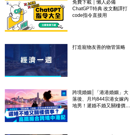
免費下載｜懶人必備
ChatGPT特典 改文翻譯打
code指令直接用
打造寵物友善的物管策略
跨境婚姻│「港港婚姻」大
落後、月均844宗港女嫁內
地男！遲婚不婚又關樓價
事？高鐵撮合跨境中港配