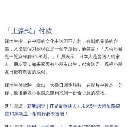
「土豪式」付款
鍾培生指，在中國的文化中送刀不吉利，有斷絕關係的含
義，又指這個刀柄現在是一個幸運物，他笑言︰「刀柄用嚟
兇一兇麻雀腳都OK嘅。」店員表示，日本人是會送刀給家
人、朋友等，如果家裏有小朋友出生，都會送刀，祝福小朋
友日後有厲害的成就。
鍾培生付款時，拿出一大疊日圓逐張數，在影片中數足一分
鐘，最後他表示很感恩能夠找到一份合心意的禮物。
延伸閱讀：
薪酬調查｜IT界嚴重缺人！未來5年大幅加薪招
攬10萬新血＋附轉行必學技能！