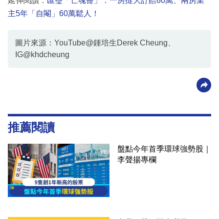
延伸閱讀：
匯璽「亡魂冊」：一房撻大訂賠80萬、兩房業
主5年「自閹」60萬鬆人！
圖片來源：YouTube@鍾培生Derek Cheung、
IG@khdcheung
推薦閱讀
盤點今年首季環球強勢股｜
李聲揚專欄