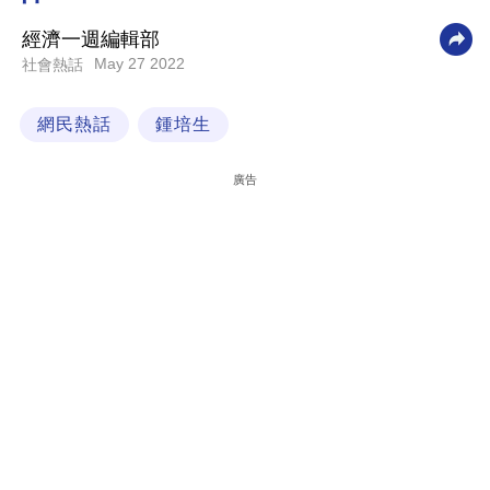
科
經濟一週編輯部
技
May 27 2022
社會熱話
職
網民熱話
鍾培生
場
生
廣告
活
時
事
專
欄
訂
閱
專
區