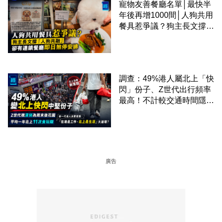
寵物友善餐廳名單│最快半
年後再增1000間│人狗共用
餐具惹爭議？狗主長文撐
「人狗共融」 卻有連鎖餐
廳即日煞停安排
調查：49%港人屬北上「快
閃」份子、Z世代出行頻率
最高！不計較交通時間隱形
成本 跨境擁抱大灣區生活
圈
廣告