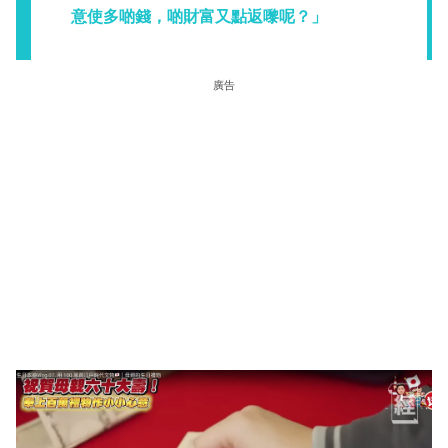
意使多啲錢，啲財富又點返嚟呢？」
廣告