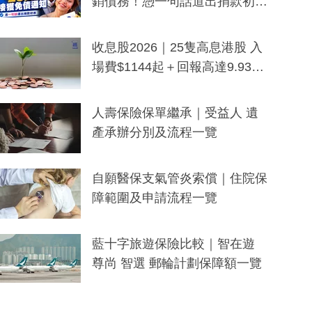
銷債務！憑一句話道出捐款初
衷：加州26萬人接獲免債通知、
一度被誤當詐騙手段
收息股2026｜25隻高息港股 入
場費$1144起＋回報高達9.93
厘！持續更新
人壽保險保單繼承｜受益人 遺
產承辦分別及流程一覽
自願醫保支氣管炎索償｜住院保
障範圍及申請流程一覽
藍十字旅遊保險比較｜智在遊
尊尚 智選 郵輪計劃保障額一覽