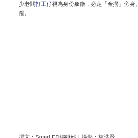
少老闆
打工仔
視為身份象徵，必定「金撈」旁身
躍。
撰文：Smart ED編輯部｜攝影：林浩賢