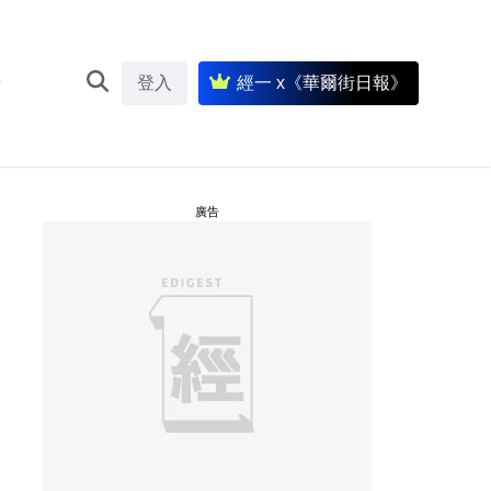
登入
經一 x《華爾街日報》
廣告