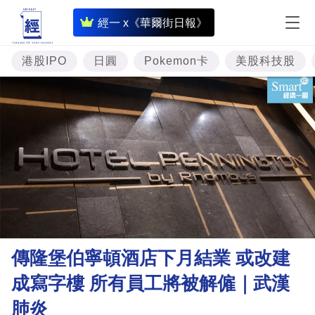
即
經一 x《華爾街日報》
時
財
港股IPO
日圓
Pokemon卡
美股科技股
經
專
題
投
資
樓
市
理
傳隆堡伯寧頓酒店下月結業 或改建
財
成寫字樓 所有員工將被解僱｜武漢
商
肺炎
業