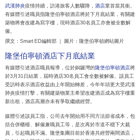
武漢肺炎
疫情持續，訪港旅客人數驟降，
酒店
業首當其衝。
有媒體引述職員指隆堡伯寧頓酒店將於下月底結業，有關建
築物將會改建為寫字樓，現時酒店30名員工亦會被全數解
僱。
撰文：Smart ED編輯部 ｜ 圖片：隆堡伯寧頓網站圖片
隆堡伯寧頓酒店下月底結業
有媒體引述酒店職員報導，位於銅鑼灣的
隆堡伯寧頓酒店
將
於3月31日結業，屆時酒店30名員工會全數被解僱。該員工
受訪時表示酒店收益由上年開始轉差，今年年頭更大受武漢
肺炎疫情打擊，有關建築物業主希望改建酒店成為寫字樓重
新出租，酒店高層亦未有爭取繼續經營。
媒體引述該員工指，公司去年開始用不同方法節省成本，包
括合併櫃檯、解僱兼職員工等，是次再於市道不穩下大裁
員，引起職員不滿。隆堡集團目前於香港共經營兩間酒店，