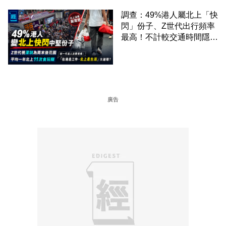
調查：49%港人屬北上「快
閃」份子、Z世代出行頻率
最高！不計較交通時間隱形
成本 跨境擁抱大灣區生活
圈
廣告