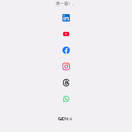
濟一週》
。