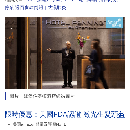
停業 過百食肆倒閉｜武漢肺炎
圖片：隆堡伯寧頓酒店網站圖片
限時優惠：美國FDA認證 激光生髮頭盔
美國amazon鎖量及評價No. 1