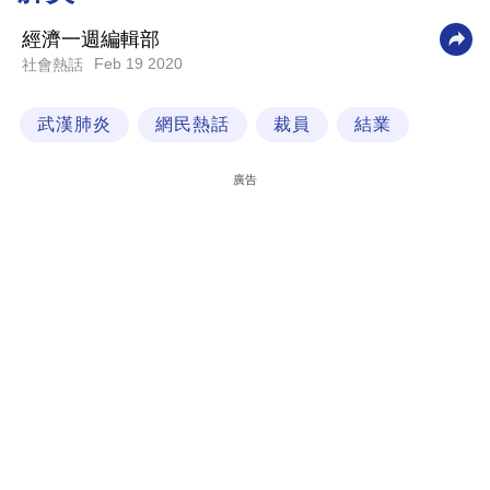
科
經濟一週編輯部
技
Feb 19 2020
社會熱話
職
武漢肺炎
網民熱話
裁員
結業
場
生
廣告
活
時
事
專
欄
訂
閱
專
區