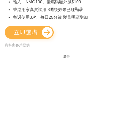
輸入「NMG100」優惠碼額外減$100
香港用家真實試用 8週後效果已經顯著
每週使用3次、每日25分鐘 髮量明顯增加
立即選購
資料由客戶提供
廣告