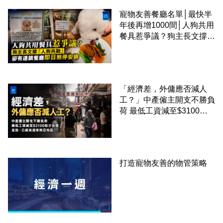
寵物友善餐廳名單│最快半
年後再增1000間│人狗共用
餐具惹爭議？狗主長文撐
「人狗共融」 卻有連鎖餐
廳即日煞停安排
「經濟差，外傭應否減人
工？」中產僱主開支不勝負
荷 最低工資減至$3100蚊
才合理：已經高過東南亞地
區
打造寵物友善的物管策略