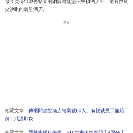
除今次傳出即將結業的銅鑼灣隆堡伯寧頓酒店外，還有位於
尖沙咀的麗景酒店。
廣告
相關文章：
傳兩間皇悅酒店結業裁60人、有被裁員工無賠
償｜武漢肺炎
相關文章：
翠華旗艦店停業、616牛肉火鍋專門店4間分店