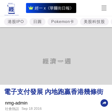
即
經一 x《華爾街日報》
時
財
港股IPO
日圓
Pokemon卡
美股科技股
經
專
題
投
資
樓
市
理
電子支付發展 內地跑贏香港幾條街
財
商
nmg-admin
Sep 18 2016
社會熱話
業