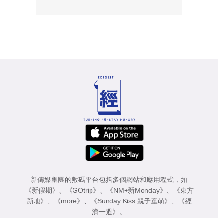
新傳媒集團的數碼平台包括多個網站和應用程式，如
《新假期》
、
《GOtrip》
、
《NM+新Monday》
、
《東方
新地》
、
《more》
、
《Sunday Kiss 親子童萌》
、
《經
濟一週》
。