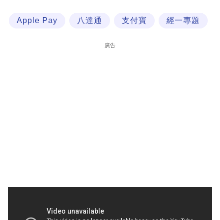
科
Apple Pay
八達通
支付寶
經一專題
技
職
廣告
場
生
活
時
事
專
欄
訂
閱
專
區