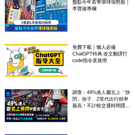
盤點今年首季環球強勢股｜
李聲揚專欄
免費下載｜懶人必備
ChatGPT特典 改文翻譯打
code指令直接用
調查：49%港人屬北上「快
閃」份子、Z世代出行頻率
最高！不計較交通時間隱形
成本 跨境擁抱大灣區生活
圈