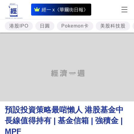
即
經一 x《華爾街日報》
時
財
港股IPO
日圓
Pokemon卡
美股科技股
經
專
題
投
資
樓
市
理
預設投資策略最啱懶人 港股基金中
財
長線值得持有 | 基金信箱 | 強積金 |
商
MPF
業