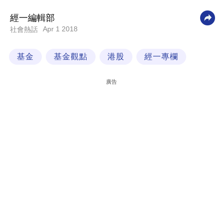
科
經一編輯部
技
Apr 1 2018
社會熱話
職
基金
基金觀點
港股
經一專欄
場
生
廣告
活
時
事
專
欄
訂
閱
專
區