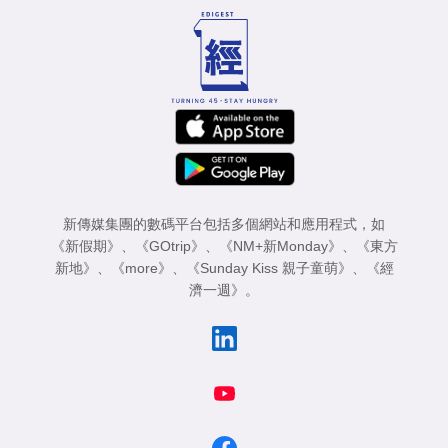
新傳媒集團的數碼平台包括多個網站和應用程式，如
《新假期》
、
《GOtrip》
、
《NM+新Monday》
、
《東方
新地》
、
《more》
、
《Sunday Kiss 親子童萌》
、
《經
濟一週》
。