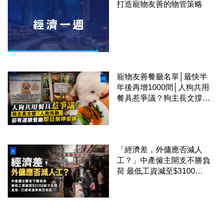
打造寵物友善的物管策略
寵物友善餐廳名單│最快半
年後再增1000間│人狗共用
餐具惹爭議？狗主長文撐
「人狗共融」 卻有連鎖餐
廳即日煞停安排
「經濟差，外傭應否減人
工？」中產僱主開支不勝負
荷 最低工資減至$3100蚊
才合理：已經高過東南亞地
區