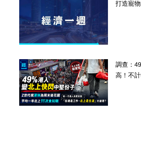
打造寵物
調查：4
高！不計