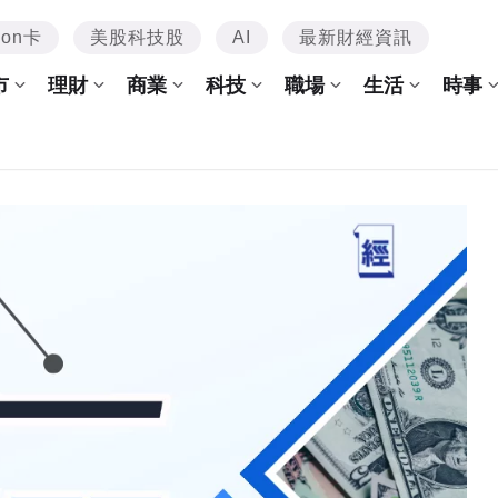
mon卡
美股科技股
AI
最新財經資訊
市
理財
商業
科技
職場
生活
時事