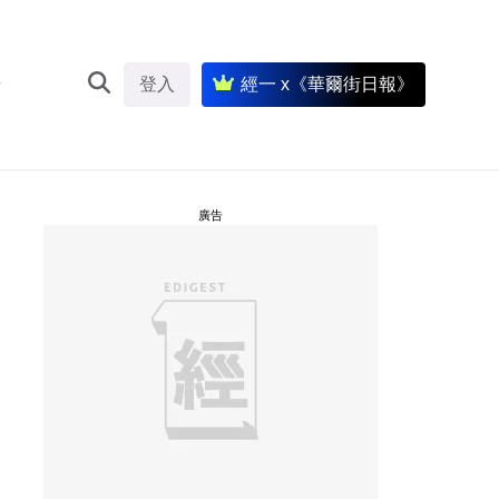
登入
經一 x《華爾街日報》
廣告