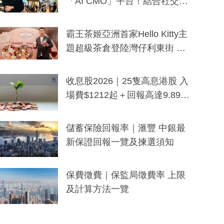
「AI CMO」平台！結合社交聆
聽與廣東話大模型 助中小企數
分鐘生成「貼地」宣傳短片
霸王茶姬亞洲首家Hello Kitty主
題超級茶倉登陸灣仔利東街 推
出首創「伯爵紅茶色」Hello Kitt
y及香港限定特調系列
收息股2026｜25隻高息港股 入
場費$1212起＋回報高達9.89
厘！持續更新
儲蓄保險回報率｜滙豐 中銀最
新保證回報一覽及揀選須知
保費徵費｜保監局徵費率 上限
及計算方法一覽