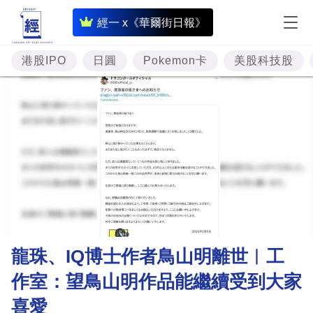
即
經一 x《華爾街日報》
時
財
港股IPO
日圓
Pokemon卡
美股科技股
經
專
題
投
資
樓
市
理
龍珠、IQ博士作者鳥山明離世︳工
財
作室：望鳥山明作品能繼續受到大家
商
喜愛
業