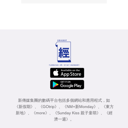
新傳媒集團的數碼平台包括多個網站和應用程式，如
《新假期》
、
《GOtrip》
、
《NM+新Monday》
、
《東方
新地》
、
《more》
、
《Sunday Kiss 親子童萌》
、
《經
濟一週》
。