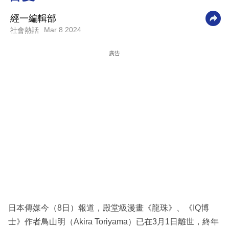
科
經一編輯部
技
Mar 8 2024
社會熱話
職
廣告
場
生
活
時
事
專
欄
訂
閱
日本傳媒今（8日）報道，殿堂級漫畫《龍珠》、《IQ博
專
士》作者鳥山明（Akira Toriyama）已在3月1日離世，終年
區