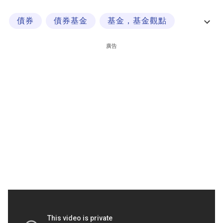
科
債券
債券基金
基金，基金觀點
技
投資諗法
職
廣告
場
生
活
時
事
專
欄
訂
閱
專
區