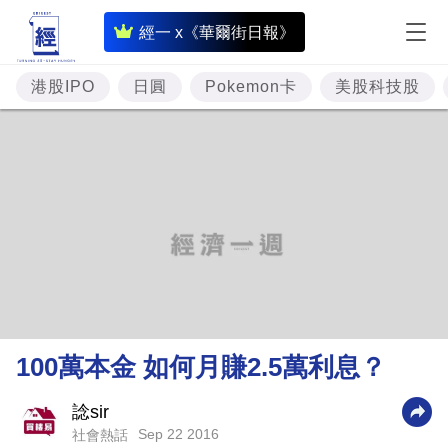
即
經一 x《華爾街日報》
時
財
港股IPO
日圓
Pokemon卡
美股科技股
經
專
題
投
資
樓
市
理
100萬本金 如何月賺2.5萬利息？
財
商
諗sir
Sep 22 2016
社會熱話
業