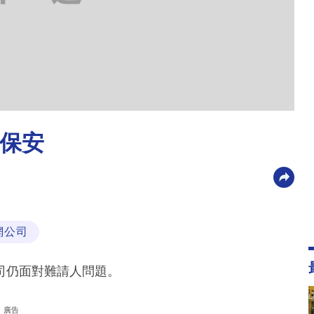
做保安
網公司
司仍面對難請人問題。
廣告