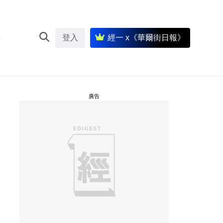
登入
經一 x《華爾街日報》
廣告