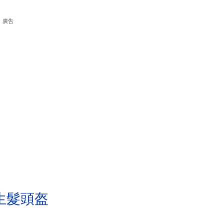
廣告
生髮頭盔