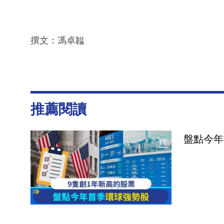
撰文：馮卓韞
推薦閱讀
盤點今年