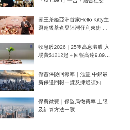
「AI CMO」平台！結合社交聆
聽與廣東話大模型 助中小企數
分鐘生成「貼地」宣傳短片
霸王茶姬亞洲首家Hello Kitty主
題超級茶倉登陸灣仔利東街 推
出首創「伯爵紅茶色」Hello Kitt
y及香港限定特調系列
收息股2026｜25隻高息港股 入
場費$1212起＋回報高達9.89
厘！持續更新
儲蓄保險回報率｜滙豐 中銀最
新保證回報一覽及揀選須知
保費徵費｜保監局徵費率 上限
及計算方法一覽