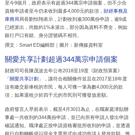
至今9個月，政府表示有超過344萬宗申請個案，但不少合
資格申請者至今仍未收到最多4,000元的款項，
財經事務及
庫務局
局長劉怡翔表示，計劃收到逾300萬份申請，逾9成
已經派出，尚餘約1%未派出，部分因為資料不齊全，例如
銀行戶口有錯、身分證號碼不相符。
撰文：Smart ED編輯部｜圖片：新傳媒資料室
關愛共享計劃超過344萬宗申請個案
財政司司長陳茂波去年公布2018至19度《財政預算案》
「
關愛共享計劃
」，讓符合相關條件並且在2017至18年度
沒有繳交薪俸稅的市民，每人可獲一筆為數4,000元的款
項；如果退稅少於四千元的市民則可獲發放差額。
政府發言人早前表示，截至4月30日為止，在職家庭津貼辦
事處一共收到約344萬份申請，並已向所有申請人發出申請
確認通知。職津處正按申請資格審批所收到的申請，並透過
銀行自動轉帳或以現金支票形式向成功申請人發放款額。惟