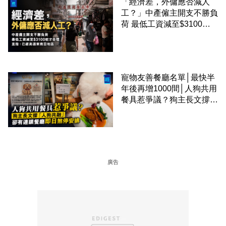
「經濟差，外傭應否減人
工？」中產僱主開支不勝負
荷 最低工資減至$3100蚊
才合理：已經高過東南亞地
區
寵物友善餐廳名單│最快半
年後再增1000間│人狗共用
餐具惹爭議？狗主長文撐
「人狗共融」 卻有連鎖餐
廳即日煞停安排
廣告