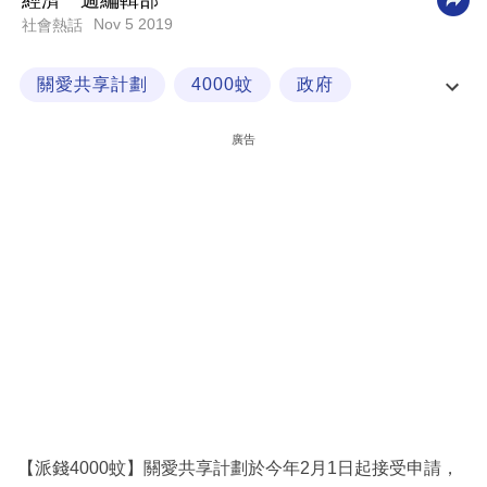
經濟一週編輯部
Nov 5 2019
社會熱話
科
技
關愛共享計劃
4000蚊
政府
職
網民熱話
場
廣告
生
活
時
事
專
欄
訂
閱
專
【派錢4000蚊】關愛共享計劃於今年2月1日起接受申請，
區