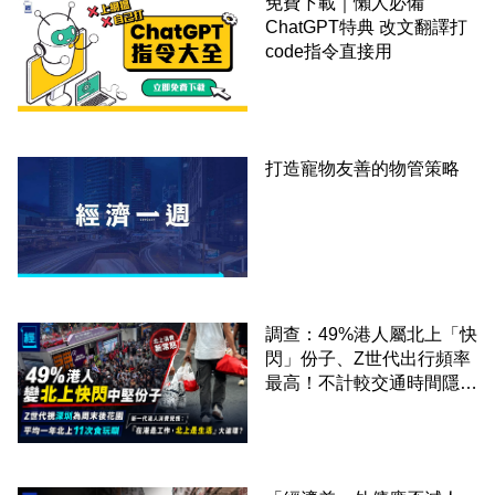
免費下載｜懶人必備
ChatGPT特典 改文翻譯打
code指令直接用
打造寵物友善的物管策略
調查：49%港人屬北上「快
閃」份子、Z世代出行頻率
最高！不計較交通時間隱形
成本 跨境擁抱大灣區生活
圈