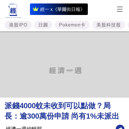
即
經一 x《華爾街日報》
時
財
港股IPO
日圓
Pokemon卡
美股科技股
經
專
題
投
資
樓
市
理
派錢4000蚊未收到可以點做？局
財
長：逾300萬份申請 尚有1%未派出
商
業