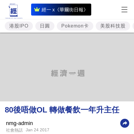
即
經一 x《華爾街日報》
時
財
港股IPO
日圓
Pokemon卡
美股科技股
經
專
題
投
資
樓
市
理
80後唔做OL 轉做餐飲一年升主任
財
商
nmg-admin
Jan 24 2017
社會熱話
業