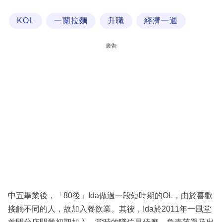
科
KOL
一蘭拉麵
升職
經濟一週
技
職
廣告
場
生
活
時
事
專
欄
訂
閱
中五畢業後，「80後」Ida做過一段短時期的OL，由於喜歡
專
接觸不同的人，故加入餐飲業。其後，Ida於2011年一風堂
區