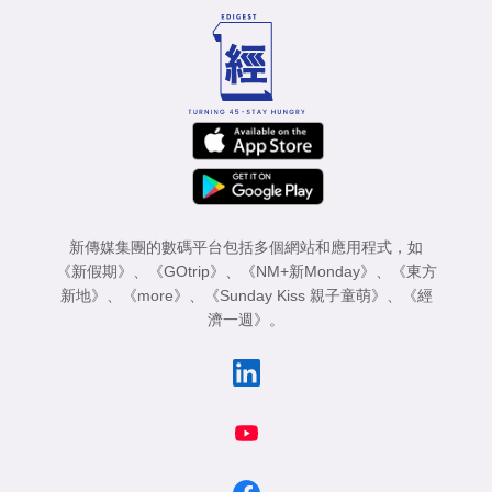
新傳媒集團的數碼平台包括多個網站和應用程式，如
《新假期》
、
《GOtrip》
、
《NM+新Monday》
、
《東方
新地》
、
《more》
、
《Sunday Kiss 親子童萌》
、
《經
濟一週》
。