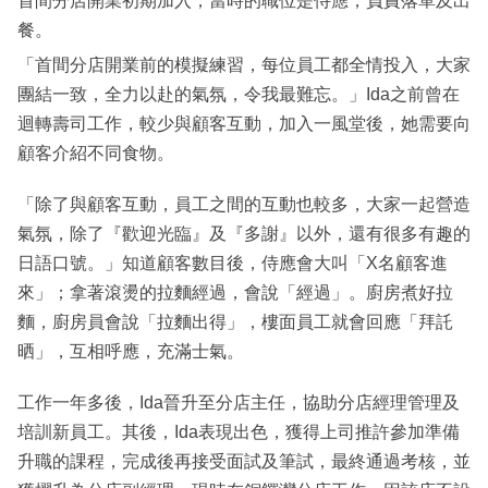
首間分店開業初期加入，當時的職位是侍應，負責落單及出
餐。
「首間分店開業前的模擬練習，每位員工都全情投入，大家
團結一致，全力以赴的氣氛，令我最難忘。」Ida之前曾在
迴轉壽司工作，較少與顧客互動，加入一風堂後，她需要向
顧客介紹不同食物。
「除了與顧客互動，員工之間的互動也較多，大家一起營造
氣氛，除了『歡迎光臨』及『多謝』以外，還有很多有趣的
日語口號。」知道顧客數目後，侍應會大叫「X名顧客進
來」；拿著滾燙的拉麵經過，會說「經過」。廚房煮好拉
麵，廚房員會說「拉麵出得」，樓面員工就會回應「拜託
晒」，互相呼應，充滿士氣。
工作一年多後，Ida晉升至分店主任，協助分店經理管理及
培訓新員工。其後，Ida表現出色，獲得上司推許參加準備
升職的課程，完成後再接受面試及筆試，最終通過考核，並