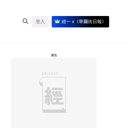
登入
經一 x《華爾街日報》
廣告