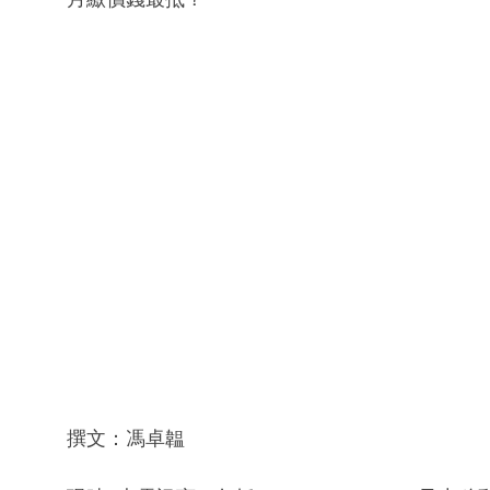
撰文：馮卓韞