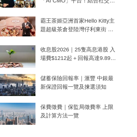
「AI CMO」平台！結合社交聆
聽與廣東話大模型 助中小企數
分鐘生成「貼地」宣傳短片
霸王茶姬亞洲首家Hello Kitty主
題超級茶倉登陸灣仔利東街 推
出首創「伯爵紅茶色」Hello Kitt
y及香港限定特調系列
收息股2026｜25隻高息港股 入
場費$1212起＋回報高達9.89
厘！持續更新
儲蓄保險回報率｜滙豐 中銀最
新保證回報一覽及揀選須知
保費徵費｜保監局徵費率 上限
及計算方法一覽